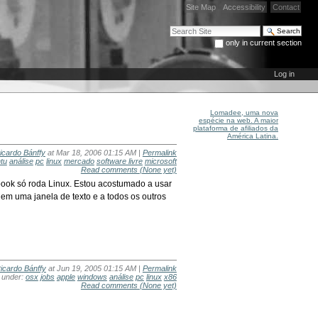
Site Map
Accessibility
Contact
Search Site
only in current section
Advanced Search…
Log in
Lomadee, uma nova
espécie na web. A maior
plataforma de afiliados da
América Latina.
icardo Bánffy
at Mar 18, 2006 01:15 AM |
Permalink
tu
análise
pc
linux
mercado
software livre
microsoft
Read comments
(None yet)
book só roda Linux. Estou acostumado a usar
m uma janela de texto e a todos os outros
icardo Bánffy
at Jun 19, 2005 01:15 AM |
Permalink
d under:
osx
jobs
apple
windows
análise
pc
linux
x86
Read comments
(None yet)