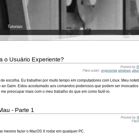
Tutoriais
a o Usuário Experiente?
Posted by
R
Filed under:
ergonomia
windows
ubun
ma de escolha. Eu trabalhei por muito tempo em computadores com Linux. Meu note
do ao Gaim. Estou acostumado aos comandos poderosos que podem ser invocados e
e me preocupar mais com o meu trabalho do que em como fazê-lo.
au - Parte 1
Posted by
R
File
vai mesmo fazer o MacOS X rodar em qualquer PC.