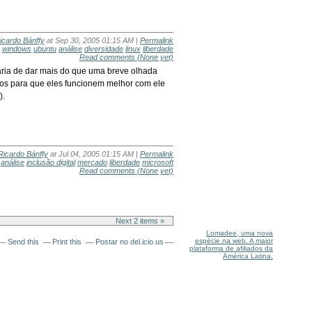
icardo Bánffy
at Sep 30, 2005 01:15 AM |
Permalink
windows
ubuntu
análise
diversidade
linux
liberdade
Read comments
(None yet)
aria de dar mais do que uma breve olhada
os para que eles funcionem melhor com ele
).
Ricardo Bánffy
at Jul 04, 2005 01:15 AM |
Permalink
análise
inclusão digital
mercado
liberdade
microsoft
Read comments
(None yet)
Next 2 items »
Lomadee, uma nova
espécie na web. A maior
Send this
Print this
Postar no del.icio.us
plataforma de afiliados da
América Latina.