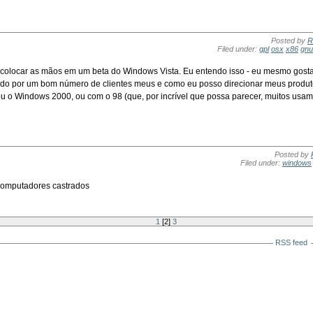
Posted by
R
Filed under:
gpl
osx
x86
gnu
r colocar as mãos em um beta do Windows Vista. Eu entendo isso - eu mesmo gost
sado por um bom número de clientes meus e como eu posso direcionar meus produt
 o Windows 2000, ou com o 98 (que, por incrível que possa parecer, muitos usam
Posted by
Filed under:
windows
computadores castrados
1
[
2
]
3
RSS feed