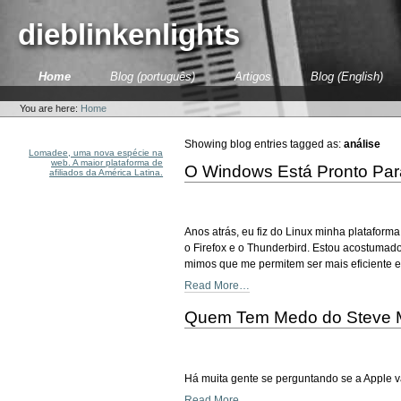
Skip
to
dieblinkenlights
content.
|
Skip
Sections
Home
Blog (português)
Artigos
Blog (English)
to
Personal
navigation
tools
You are here:
Home
Showing blog entries tagged as:
análise
Lomadee, uma nova espécie na
web. A maior plataforma de
O Windows Está Pronto Par
afiliados da América Latina.
Anos atrás, eu fiz do Linux minha platafor
o Firefox e o Thunderbird. Estou acostuma
mimos que me permitem ser mais eficiente 
Read More…
Quem Tem Medo do Steve M
Há muita gente se perguntando se a Apple 
Read More…