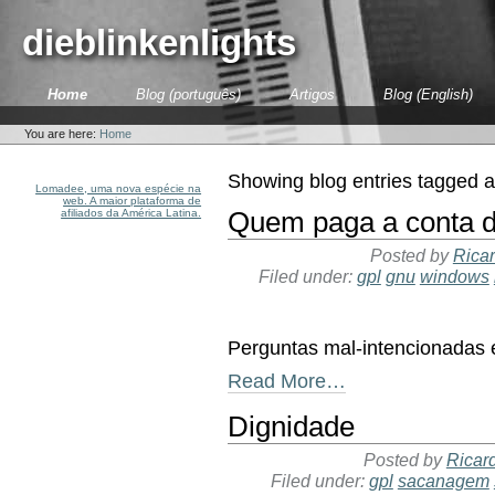
Skip
to
dieblinkenlights
content.
|
Skip
Sections
Home
Blog (português)
Artigos
Blog (English)
to
Personal
navigation
tools
You are here:
Home
Showing blog entries tagged 
Lomadee, uma nova espécie na
web. A maior plataforma de
afiliados da América Latina.
Quem paga a conta do
Posted by
Ricar
Filed under:
gpl
gnu
windows
Perguntas mal-intencionadas 
Read More…
Dignidade
Posted by
Ricar
Filed under:
gpl
sacanagem