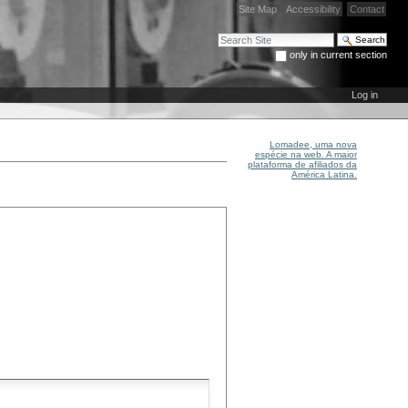
Site Map
Accessibility
Contact
Search Site
only in current section
Advanced Search…
Log in
Lomadee, uma nova
espécie na web. A maior
plataforma de afiliados da
América Latina.