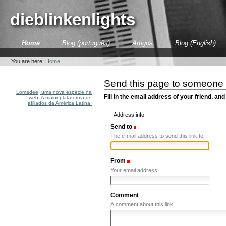
Skip
to
dieblinkenlights
content.
|
Skip
Sections
Home
Blog (português)
Artigos
Blog (English)
to
Personal
navigation
tools
You are here:
Home
Send this page to someone
Lomadee, uma nova espécie na
Fill in the email address of your friend, and
web. A maior plataforma de
afiliados da América Latina.
Address info
Send to
(Required)
The e-mail address to send this link to.
From
(Required)
Your email address.
Comment
A comment about this link.