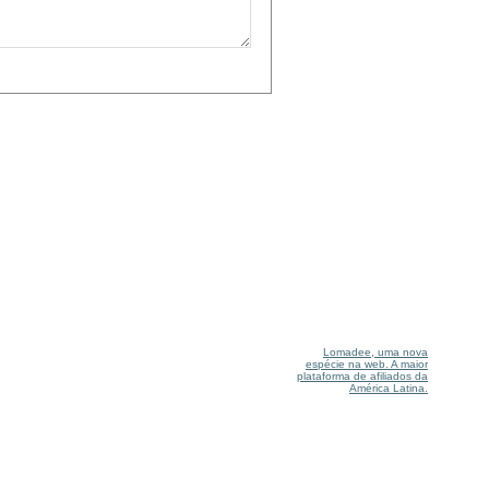
Lomadee, uma nova
espécie na web. A maior
plataforma de afiliados da
América Latina.