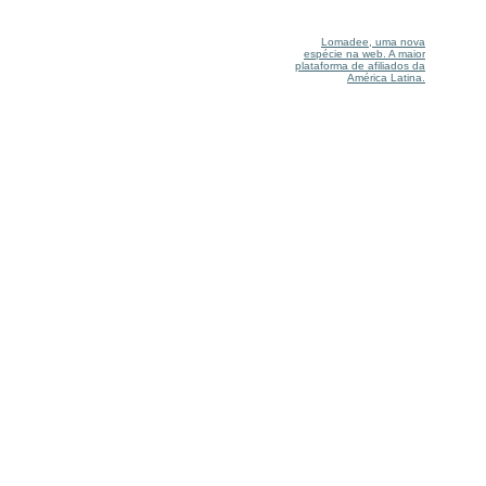
Lomadee, uma nova
espécie na web. A maior
plataforma de afiliados da
América Latina.