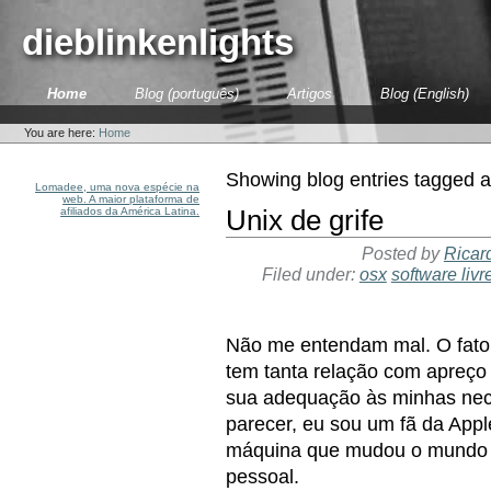
Skip
to
dieblinkenlights
content.
|
Skip
Sections
Home
Blog (português)
Artigos
Blog (English)
to
Personal
navigation
tools
You are here:
Home
Showing blog entries tagged 
Lomadee, uma nova espécie na
web. A maior plataforma de
afiliados da América Latina.
Unix de grife
Posted by
Ricar
Filed under:
osx
software livr
Não me entendam mal. O fato
tem tanta relação com apreço
sua adequação às minhas nec
parecer, eu sou um fã da Appl
máquina que mudou o mundo e
pessoal.