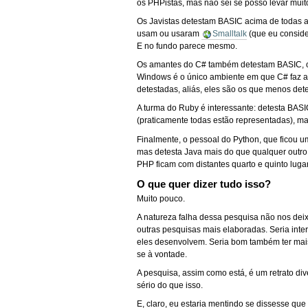
os PHPistas, mas não sei se posso levar muito
Os Javistas detestam BASIC acima de todas a
usam ou usaram
Smalltalk
(que eu consider
E no fundo parece mesmo.
Os amantes do C# também detestam BASIC, o 
Windows é o único ambiente em que C# faz a
detestadas, aliás, eles são os que menos det
A turma do Ruby é interessante: detesta BAS
(praticamente todas estão representadas), m
Finalmente, o pessoal do Python, que ficou 
mas detesta Java mais do que qualquer outro
PHP ficam com distantes quarto e quinto luga
O que quer dizer tudo isso?
Muito pouco.
A natureza falha dessa pesquisa não nos deixa
outras pesquisas mais elaboradas. Seria int
eles desenvolvem. Seria bom também ter mais
se à vontade.
A pesquisa, assim como está, é um retrato div
sério do que isso.
E, claro, eu estaria mentindo se dissesse que