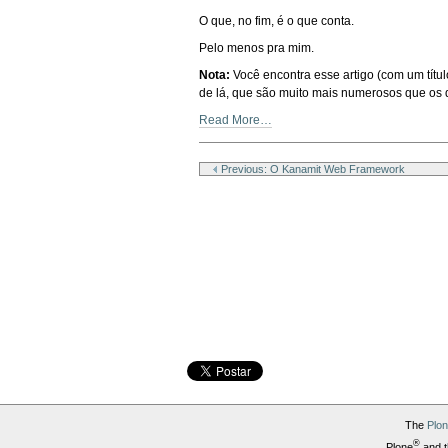
O que, no fim, é o que conta.
Pelo menos pra mim.
Nota:
Você encontra esse artigo (com um títul
de lá, que são muito mais numerosos que os 
Read More…
Document
Actions
Previous: O Kanamit Web Framework
The
Plo
®
Plone
and t