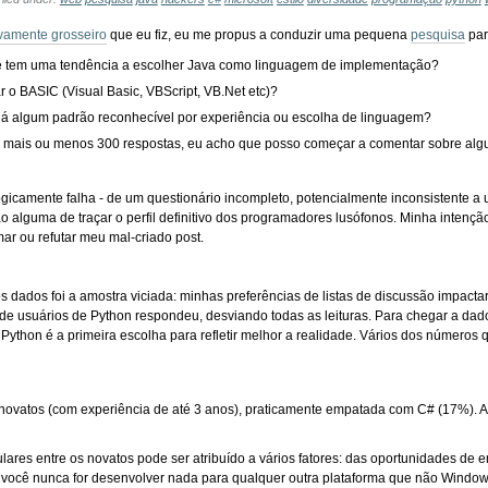
ivamente grosseiro
que eu fiz, eu me propus a conduzir uma pequena
pesquisa
par
e tem uma tendência a escolher Java como linguagem de implementação?
o BASIC (Visual Basic, VBScript, VB.Net etc)?
á algum padrão reconhecível por experiência ou escolha de linguagem?
e mais ou menos 300 respostas, eu acho que posso começar a comentar sobre algu
gicamente falha - de um questionário incompleto, potencialmente inconsistente a
ção alguma de traçar o perfil definitivo dos programadores lusófonos. Minha intenç
ar ou refutar meu mal-criado post.
s dados foi a amostra viciada: minhas preferências de listas de discussão impacta
e usuários de Python respondeu, desviando todas as leituras. Para chegar a dado
Python é a primeira escolha para refletir melhor a realidade. Vários dos números 
novatos (com experiência de até 3 anos), praticamente empatada com C# (17%). 
lares entre os novatos pode ser atribuído a vários fatores: das oportunidades de 
 você nunca for desenvolver nada para qualquer outra plataforma que não Window