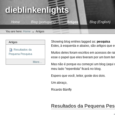
Skip
to
dieblinkenlights
content.
|
Skip
Sections
Home
Blog (português)
Artigos
Blog (English)
to
Personal
navigation
tools
→
You are here:
Home
Artigos
Showing blog entries tagged as:
pesquisa
Artigos
Estes, à esquerda e abaixo, são artigos que 
Resultados da
Muitos deles foram escritos em acessos de r
Pequena Pesquisa
esse o papel que eles tiveram por um bom te
More…
Mas não é porque eu começei um blog (aqui m
meu lado "repentista" ficará no blog.
Espero que você, leitor, goste dos dois.
Um abraço,
Ricardo Bánffy
Resultados da Pequena Pes
F