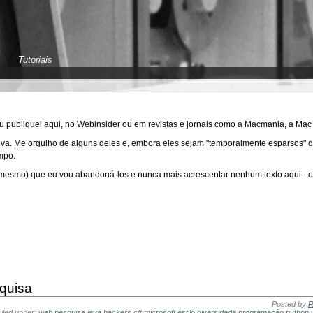
Tutoriais
eu publiquei aqui, no Webinsider ou em revistas e jornais como a Macmania, a Ma
aiva. Me orgulho de alguns deles e, embora eles sejam "temporalmente esparsos"
mpo.
esmo) que eu vou abandoná-los e nunca mais acrescentar nenhum texto aqui - os 
quisa
Posted by
R
iled under:
web
pesquisa
java
hackers
c#
microsoft
estilo
diversidade
programação
python