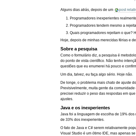
Alguns dias atrás, depois de um
post relat
Programadores inexperientes realment
Programadores tendem mesmo a rejeitar 
Quais programadores rejeitam o que? H
Hoje, depois de minhas merecidas férias e d
Sobre a pesquisa
Como o formulário diz, a pesquisa é metodolo
do ponto de vista científico. Não tenho inten
questões que eu enumerei há pouco e confirm
Um dia, talvez, eu faça algo sério. Hoje não.
De longe, o problema mais chato de ajuste do
Previsivelmente, muita gente da comunidade d
precisei reduzir o peso das respostas em que 
ajustes.
Java e os inexperientes
Java foi a linguagem de escolha de 19% dos 
de 33% dos inexperientes.
O fato de Java e C# serem relativamente popu
Visual Studio é um ótimo IDE, mas apenas se