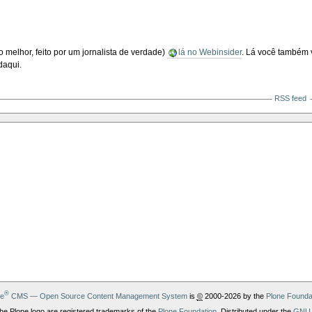
o melhor, feito por um jornalista de verdade)
lá no Webinsider
. Lá você também 
daqui.
RSS feed
®
ne
CMS — Open Source Content Management System
is
©
2000-2026 by the
Plone Founda
he Plone logo are registered trademarks of the
Plone Foundation
. Distributed under the
GNU 