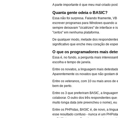
A parte importante é que meu mal-criado post
Quanta gente odeia o BASIC?
Essa não foi surpresa. Falando friamente, VB 
escrever programas para Windows quando a ún
sempre deixavam "cicatrizes" de interface e
"certos" em nenhuma plataforma.
De qualquer modo, metade dos respondentes 
significativo que enche meu coração de espe
O que os programadores mais det
Essa é, no fundo, a pergunta mais interessan
escolha e tempo de janela.
Entre os novatos, a linguagem mais detestad
Aparentemente os novatos que não gostam de 
Entre os veteranos, com 10 ou mais anos de 
bem de perto.
Entre os 3 que preferiram BASIC, a linguage
colaborar. O outro dos três respondentes qu
muito longa data (ele preencheu o nome), eu
Entre os PHPistas, BASIC é, de novo, a lingu
esse resultado confuso - nunca vi um PHPist