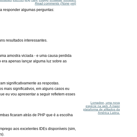
Read comments
(None yet)
a responder algumas perguntas:
ns resultados interessantes.
 uma amostra viciada - e uma causa perdida
ão era apenas lançar alguma luz sobre as
ram significativamente as respostas.
s mais significativos, em alguns casos eu
que eu vou apresentar a seguir refletem esses
Lomadee, uma nova
espécie na web. A maior
plataforma de afiliados da
América Latina.
Ambas ficaram atrás de PHP que é a escolha
emprego aos excelentes IDEs disponíveis (sim,
s).