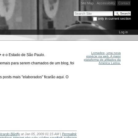
Site Map
Accessibility
Contact
Search Site
only in current section
Advanced Search…
Log in
Lomadee, uma nova
c+ e o Estado de São Paulo.
espécie na web. A maior
plataforma de afiliados da
 demais para serem chamados de um blog, foi
América Latina.
posts mais "elaborados" ficarão aqui. O
icardo Bánffy
at Jan 05, 2009 01:15 AM |
Permalink
windows
internet
php
ruby
código
smalltalk
software