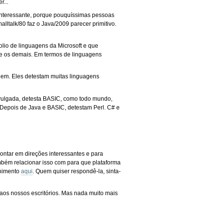
r...
 Interessante, porque pouquíssimas pessoas
lltalk/80 faz o Java/2009 parecer primitivo.
io de linguagens da Microsoft e que
e os demais. Em termos de linguagens
gem. Eles detestam muitas linguagens
ivulgada, detesta BASIC, como todo mundo,
 Depois de Java e BASIC, detestam Perl. C# e
pontar em direções interessantes e para
mbém relacionar isso com para que plataforma
chimento
aqui
. Quem quiser respondê-la, sinta-
 aos nossos escritórios. Mas nada muito mais