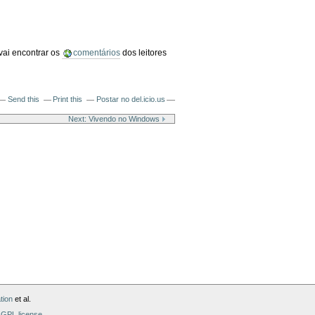
vai encontrar os
comentários
dos leitores
Send this
Print this
Postar no del.icio.us
Next: Vivendo no Windows
tion
et al.
GPL license
.