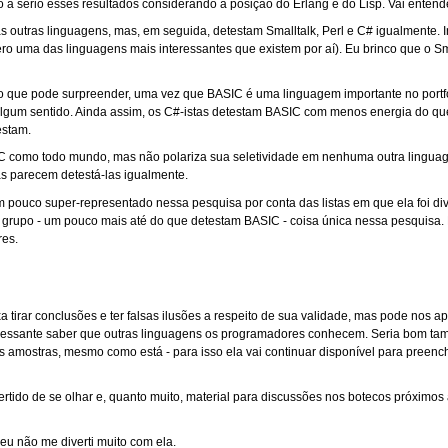
 a sério esses resultados considerando a posição do Erlang e do Lisp. Vai entende
s outras linguagens, mas, em seguida, detestam Smalltalk, Perl e C# igualmente.
o uma das linguagens mais interessantes que existem por aí). Eu brinco que o Sma
que pode surpreender, uma vez que BASIC é uma linguagem importante no portfol
lgum sentido. Ainda assim, os C#-istas detestam BASIC com menos energia do qu
estam.
IC como todo mundo, mas não polariza sua seletividade em nenhuma outra lingua
as parecem detestá-las igualmente.
um pouco super-representado nessa pesquisa por conta das listas em que ela foi d
 grupo - um pouco mais até do que detestam BASIC - coisa única nessa pesquisa.
res.
 tirar conclusões e ter falsas ilusões a respeito de sua validade, mas pode nos a
eressante saber que outras linguagens os programadores conhecem. Seria bom ta
 amostras, mesmo como está - para isso ela vai continuar disponível para preen
ertido de se olhar e, quanto muito, material para discussões nos botecos próximos
 eu não me diverti muito com ela.