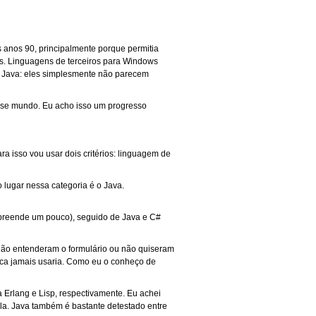
s anos 90, principalmente porque permitia
es. Linguagens de terceiros para Windows
s Java: eles simplesmente não parecem
sse mundo. Eu acho isso um progresso
a isso vou usar dois critérios: linguagem de
lugar nessa categoria é o Java.
rpreende um pouco), seguido de Java e C#
 não entenderam o formulário ou não quiseram
nca jamais usaria. Como eu o conheço de
 Erlang e Lisp, respectivamente. Eu achei
la. Java também é bastante detestado entre