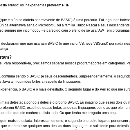
 está errado: os inexperientes preferem PHP.
(que é o único dialeto sobrevivente de BASIC) é uma porcaria. Foi legal nos baixo
ica alternativa seria o Microsoft C ou a família Turbo Pascal e seus descendent
 isso sempre me incomodou - é parecido com o efeito de se usar AWT em programa
declararam que não usariam BASIC (o que inclui VB.net e VBScript) por nada ne
rança.
estam?
te. Para respondê-la, precisamos separar nossos programadores em categorias. Par
a continua sendo o BASIC (e seus descendentes). Surpreendentemente, o segundo 
Java têm opiniões fortes a respeito da linguagem.
experiência, o BASIC é o mais detestado. O segundo lugar é do Perl (o que me su
m mais detestada por dois deles é o próprio BASIC. Eu imagino que esses dois ou
e preferem BASIC, escolheu quase todas as outras linguagens como as que ele nu
 acredito que ele conheça a lista toda. Ou que tenha me pregado uma peça.
agem mais detestada. Interessantemente, o segundo e terceiro lugares pertencem a
a que conhecesse qualquer uma dessas duas linguagens o suficiente para detestá-