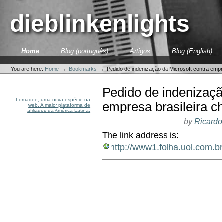
Skip
to
dieblinkenlights
content.
|
Skip
to
Sections
Home
Blog (português)
Artigos
Blog (English)
navigation
Personal
tools
→
→
You are here:
Home
Bookmarks
Pedido de indenização da Microsoft contra emp
Pedido de indenizaçã
Lomadee, uma nova espécie na
empresa brasileira 
web. A maior plataforma de
afiliados da América Latina.
by
Ricardo
The link address is:
http://www1.folha.uol.com.b
Document
Actions