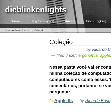
Skip
to
dieblinkenlights
content.
|
Skip
Sections
Home
Blog (português)
Artigos
Blog (English)
to
Personal
navigation
tools
→
You are here:
Home
Coleção
Coleção
by
Ricardo B
— filed under:
ergonomia
,
apple
Nessa pasta você vai encont
minha coleção de computado
computadores como esses. T
comentários, portanto, se vo
perguntar.
Apple IIs
—
by
Ricardo Bánff