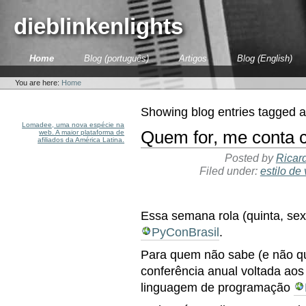
Skip
to
dieblinkenlights
content.
|
Skip
Sections
Home
Blog (português)
Artigos
Blog (English)
to
Personal
navigation
tools
You are here:
Home
Showing blog entries tagged 
Lomadee, uma nova espécie na
Quem for, me conta 
web. A maior plataforma de
afiliados da América Latina.
Posted by
Ricar
Filed under:
estilo de 
Essa semana rola (quinta, se
PyConBrasil
.
Para quem não sabe (e não qui
conferência anual voltada aos
linguagem de programação