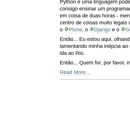
Python é uma linguagem poder
consigo ensinar um programad
em coisa de duas horas - meno
centro de coisas muito legais
o
Plone
, o
Django
e o
G
Então... Eu estou aqui, olhan
lamentando minha inépcia ao 
ida ao Rio.
Então... Quem for, por favor, m
Read More…
Document
Actions