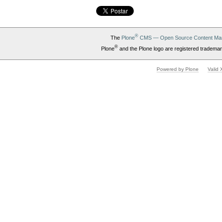
®
The
Plone
CMS — Open Source Content Ma
®
Plone
and the Plone logo are registered trademar
Powered by Plone
Valid