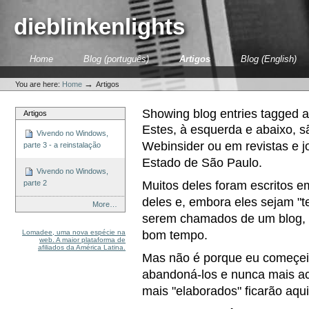
Skip
to
dieblinkenlights
content.
|
Skip
Sections
Home
Blog (português)
Artigos
Blog (English)
to
Personal
navigation
tools
→
You are here:
Home
Artigos
Showing blog entries tagged 
Artigos
Estes, à esquerda e abaixo, sã
Vivendo no Windows,
Webinsider ou em revistas e 
parte 3 - a reinstalação
Estado de São Paulo.
Vivendo no Windows,
Muitos deles foram escritos e
parte 2
deles e, embora eles sejam "
More…
serem chamados de um blog, f
Lomadee, uma nova espécie na
bom tempo.
web. A maior plataforma de
afiliados da América Latina.
Mas não é porque eu começei
abandoná-los e nunca mais ac
mais "elaborados" ficarão aqui