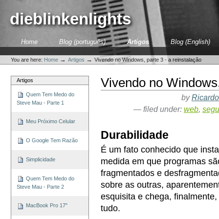
Skip
to
dieblinkenlights
content.
|
Skip
Sections
Home
Blog (português)
Artigos
Blog (English)
to
Personal
navigation
tools
→
→
You are here:
Home
Artigos
Vivendo no Windows, parte 3 - a reinstalação
Vivendo no Windows, 
Artigos
Quem Tem Medo do
by
Ricardo
Steve Mau - Parte 1
— filed under:
web
,
segu
Meu Próximo Celular
Durabilidade
O Google Tem Razão
É um fato conhecido que inst
Simplicidade
medida em que programas são 
fragmentados e desfragmenta
Quem Tem Medo do
sobre as outras, aparentement
Steve Mau - Parte 2
esquisita e chega, finalmente,
MacBook Pro 17"
tudo.