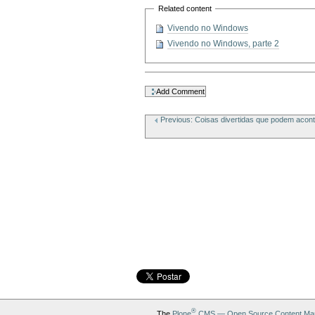
Related content
Vivendo no Windows
Vivendo no Windows, parte 2
Document
Actions
Previous: Coisas divertidas que podem acon
®
The
Plone
CMS — Open Source Content Ma