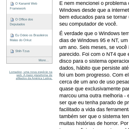
E nem mencionei o problema d
O Kanamit Web
Framework
Windows desde que a internet 
bem educados para se tornar 
O Office dos
seu computador de você.
Deputados
É verdade que o Windows tem 
Eu Odeio os Brasileiros
dias de Windows 95 e NT, u
Malas do Orkut
um ano. Seis meses, se você i
Shih-Tzus
parecido. Foi com o NT4 que e
disco para o sistema operaci
More…
dados, hábito que persiste a
Lomadee, uma nova espécie na
foi um bom progresso. Com el
web. A maior plataforma de
afiliados da América Latina.
cerca de um ano de uso pesad
quase que exclusivamente par
marcou uma outra melhoria - 
ser que eu tenha parado de p
facilitado a vida das ferrame
também ser que o sistema ten
muitas histórias de horror. Po