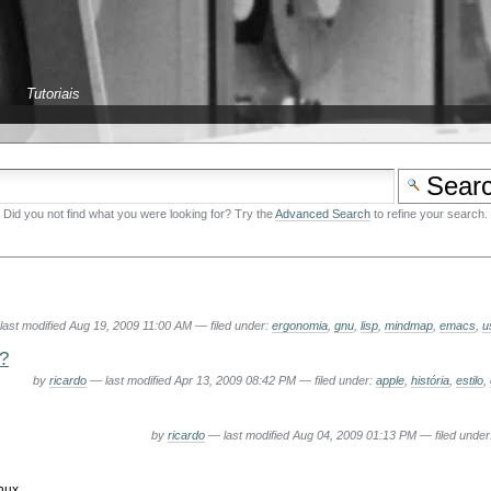
Tutoriais
Did you not find what you were looking for? Try the
Advanced Search
to refine your search.
last modified
Aug 19, 2009 11:00 AM
— filed under:
ergonomia
,
gnu
,
lisp
,
mindmap
,
emacs
,
u
r?
by
ricardo
—
last modified
Apr 13, 2009 08:42 PM
— filed under:
apple
,
história
,
estilo
,
by
ricardo
—
last modified
Aug 04, 2009 01:13 PM
— filed under
nux