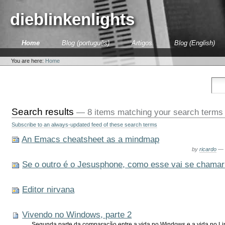
Skip
to
dieblinkenlights
content.
|
Skip
Sections
Home
Blog (português)
Artigos
Blog (English)
to
Personal
navigation
tools
You are here:
Home
Search results
—
8 items matching your search terms
Subscribe to an always-updated feed of these search terms
An Emacs cheatsheet as a mindmap
by
ricardo
—
Se o outro é o Jesusphone, como esse vai se chama
Editor nirvana
Vivendo no Windows, parte 2
Segunda parte da comparação entre a vida no Windows e a vida no Li