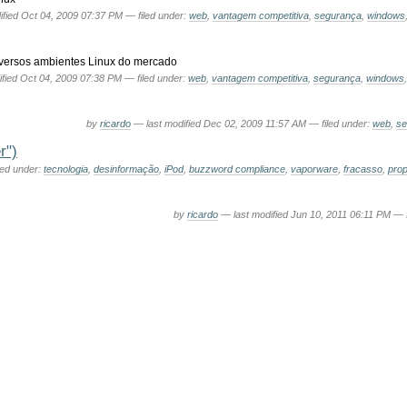
ified
Oct 04, 2009 07:37 PM
— filed under:
web
,
vantagem competitiva
,
segurança
,
windows
diversos ambientes Linux do mercado
ified
Oct 04, 2009 07:38 PM
— filed under:
web
,
vantagem competitiva
,
segurança
,
windows
by
ricardo
—
last modified
Dec 02, 2009 11:57 AM
— filed under:
web
,
se
r")
led under:
tecnologia
,
desinformação
,
iPod
,
buzzword compliance
,
vaporware
,
fracasso
,
pro
by
ricardo
—
last modified
Jun 10, 2011 06:11 PM
— f