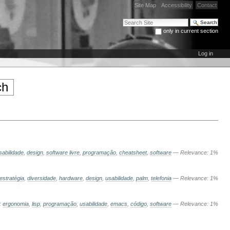
Site Map
Accessibility
Contact
Search Site
only in current section
Advanced Search…
Log in
sabilidade
,
design
,
software livre
,
programação
,
cheatsheet
,
software
— Relevance: 1%
estratégia
,
diversidade
,
hardware
,
design
,
usabilidade
,
palm
,
telefonia
— Relevance: 1%
:
ergonomia
,
lisp
,
programação
,
usabilidade
,
emacs
,
código
,
software
— Relevance: 1%