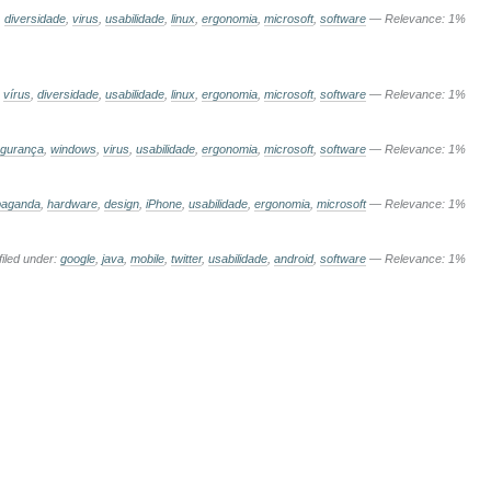
,
diversidade
,
virus
,
usabilidade
,
linux
,
ergonomia
,
microsoft
,
software
— Relevance: 1%
,
vírus
,
diversidade
,
usabilidade
,
linux
,
ergonomia
,
microsoft
,
software
— Relevance: 1%
gurança
,
windows
,
virus
,
usabilidade
,
ergonomia
,
microsoft
,
software
— Relevance: 1%
paganda
,
hardware
,
design
,
iPhone
,
usabilidade
,
ergonomia
,
microsoft
— Relevance: 1%
iled under:
google
,
java
,
mobile
,
twitter
,
usabilidade
,
android
,
software
— Relevance: 1%