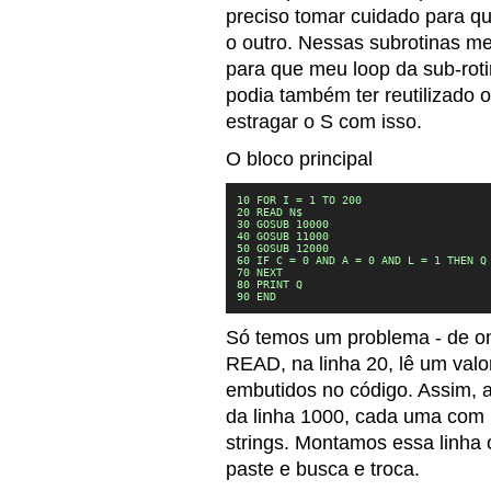
preciso tomar cuidado para 
o outro. Nessas subrotinas me
para que meu loop da sub-roti
podia também ter reutilizado
estragar o S com isso.
O bloco principal
10 FOR I = 1 TO 200

20 READ N$

30 GOSUB 10000

40 GOSUB 11000

50 GOSUB 12000

60 IF C = 0 AND A = 0 AND L = 1 THEN Q 
70 NEXT

80 PRINT Q

90 END
Só temos um problema - de o
READ, na linha 20, lê um valor
embutidos no código. Assim, a
da linha 1000, cada uma com
strings. Montamos essa linh
paste e busca e troca.