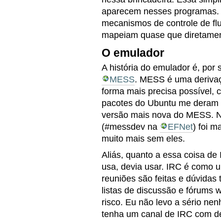
aparecem nesses programas. 
mecanismos de controle de fl
mapeiam quase que diretamen
O emulador
A história do emulador é, por s
MESS
. MESS é uma deriva
forma mais precisa possível,
pacotes do Ubuntu me deram 
versão mais nova do MESS. Nã
(#messdev na
EFNet
) foi m
muito mais sem eles.
Aliás, quanto a essa coisa de
usa, devia usar. IRC é como 
reuniões são feitas e dúvidas
listas de discussão e fórums w
risco. Eu não levo a sério ne
tenha um canal de IRC com d