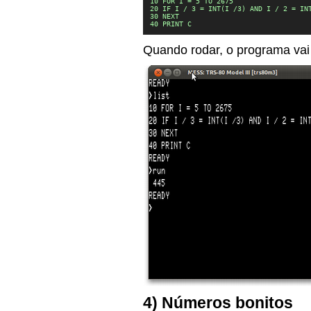
10 FOR I = 5 TO 2675

20 IF I / 3 = INT(I /3) AND I / 2 = INT
30 NEXT

40 PRINT C
Quando rodar, o programa vai
4) Números bonitos