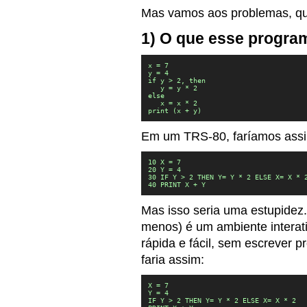
Mas vamos aos problemas, qu
1) O que esse progra
x = 7

y = 4

if y > 2, then

   y = y * 2

else

   x = x * 2

print (x + y)
Em um TRS-80, faríamos ass
10 X = 7

20 Y = 4

30 IF Y > 2 THEN Y= Y * 2 ELSE X= X * 2
40 PRINT X + Y
Mas isso seria uma estupidez
menos) é um ambiente interati
rápida e fácil, sem escrever
faria assim:
X = 7

Y = 4

IF Y > 2 THEN Y= Y * 2 ELSE X= X * 2
