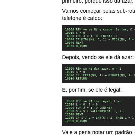
primeiro, porque isso dá azar.
Vamos começar pelas sub-rotin
telefone é caído:
10000 REM ve se N$ e caido. Se for, C =
10010 C = 0

10020 FOR J = 1 TO LEN(N$) -1

10030 IF MID$(N$, J, 1) = MID$(N$, J + 
10040 NEXT

10050 RETURN
Depois, vendo se ele dá azar:
11000 REM se N$ der azar, A = 1

10010 A = 0

10020 IF LEFT$(N$, 1) = RIGHT$(N$, 1) T
10030 RETURN
E, por fim, se ele é legal:
12000 REM se N$ for legal, L = 1

12010 L = 0: S = 0

12020 FOR J = 1 TO LEN(N$)

12030 S = S + VAL(MID$(N$, J, 1))

12040 NEXT

12050 IF S / 2 = INT(S / 2) THEN L = 1

12060 RETURN
Vale a pena notar um padrão -