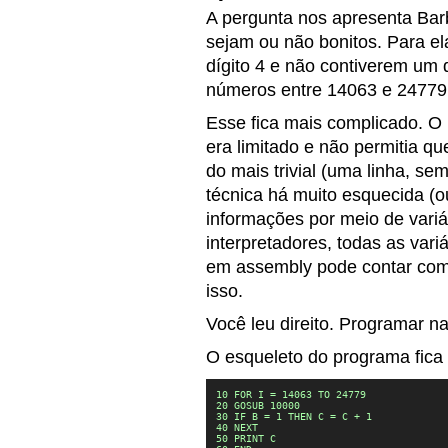
A pergunta nos apresenta Bar
sejam ou não bonitos. Para e
dígito 4 e não contiverem um d
números entre 14063 e 24779, 
Esse fica mais complicado. 
era limitado e não permitia q
do mais trivial (uma linha, s
técnica há muito esquecida (o
informações por meio de variá
interpretadores, todas as va
em assembly pode contar com
isso.
Você leu direito. Programar na
O esqueleto do programa fica
10 FOR I = 14063 TO 24779

20 GOSUB 10000

30 IF B = 1 THEN C = C + 1

40 NEXT

50 PRINT C
