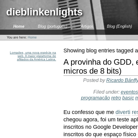
Skip
to
dieblinkenlights
content.
|
Skip
Sections
Home
Blog (português)
Artigos
Blog (English)
to
Personal
navigation
tools
You are here:
Home
Showing blog entries tagged 
Lomadee, uma nova espécie na
web. A maior plataforma de
afiliados da América Latina.
A provinha do GDD,
micros de 8 bits)
Posted by
Ricardo Bánff
Filed under:
eventos
programação
retro
basic
m
Eu confesso que me
diverti
re
chegou agora, foi um teste apl
inscritos no Google Develope
inscritos do que espaço físic