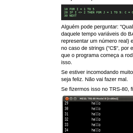
10 FOR I = 1 TO 5

20 IF I <> 2 THEN FOR J = 1 TO 9: C = C
30 NEXT
Alguém pode perguntar: "Qual 
daquele tempo variáveis do B
representar um número real) e 
no caso de strings ("C$", por 
que o programa começa a roda
isso.
Se estiver incomodando muito
seja feliz. Não vai fazer mal.
Se fizermos isso no TRS-80, 