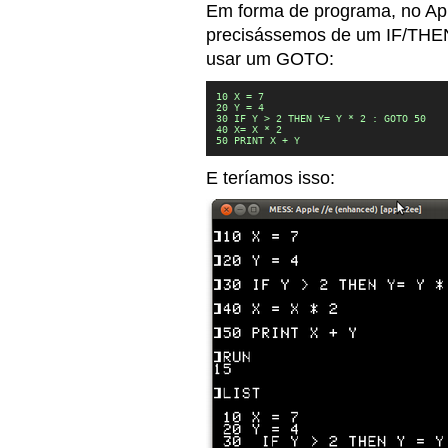
Em forma de programa, no App
precisássemos de um IF/THEN/E
usar um GOTO:
10 X = 7

20 Y = 4

30 IF Y > 2 THEN Y= Y * 2 : GOTO 50

40 X= X * 2

50 PRINT X + Y
E teríamos isso: