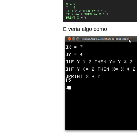
X = 7

Y = 4

IF Y > 2 THEN Y= Y * 2 

IF Y <= 2 THEN X= X * 2

PRINT X + Y
E veria algo como