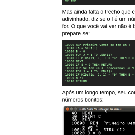
60 END
Mas ainda falta o trecho que
adivinhado, diz se o I é um n
for. O que você vai ver não é 
prepare-se:
10000 REM Primeiro vemos se tem um 4

10010 I$ = STR$(I)

10020 B = 0

10030 FOR J = 1 TO LEN(I$)

10040 IF MID$(I$, J, 1) = "4" THEN B = 
10050 NEXT

10060 IF B = 0 THEN RETURN

10070 REM Se tem um 4, procuramos um 9

10080 FOR J = 1 TO LEN(I$)

10090 IF MID$(I$, J, 1) = "9" THEN B = 
10100 NEXT

10110 RETURN
Após um longo tempo, seu com
números bonitos: