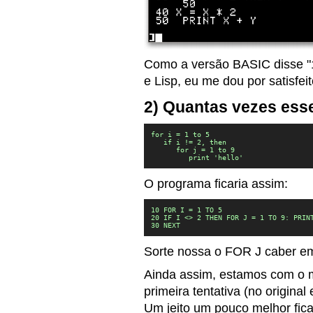
Como a versão BASIC disse "
e Lisp, eu me dou por satisfeit
2) Quantas vezes ess
for i = 1 to 5

   if i != 2, then

      for j = 1 to 9

         print 'hello'
O programa ficaria assim:
10 FOR I = 1 TO 5

20 IF I <> 2 THEN FOR J = 1 TO 9: PRINT
30 NEXT
Sorte nossa o FOR J caber em
Ainda assim, estamos com o 
primeira tentativa (no original
Um jeito um pouco melhor fica