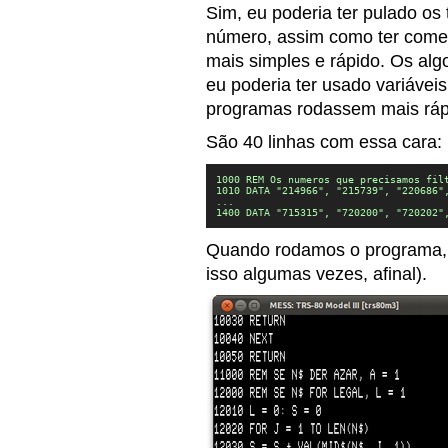
Sim, eu poderia ter pulado os 
número, assim como ter começ
mais simples e rápido. Os al
eu poderia ter usado variáveis
programas rodassem mais ráp
São 40 linhas com essa cara:
1000 REM Os numeros que precisamos filt
1010 DATA "214966", "215739", "220686",
...

1400 DATA "715315", "720200", "720202"
Quando rodamos o programa, 
isso algumas vezes, afinal).