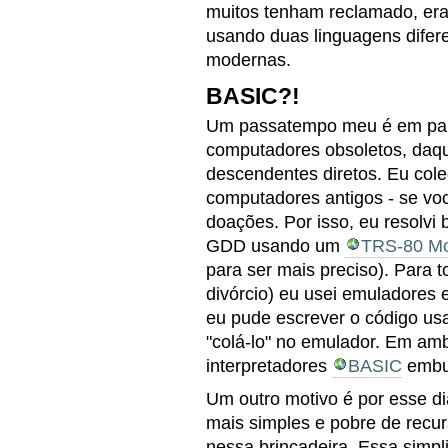
muitos tenham reclamado, era
usando duas linguagens difer
modernas.
BASIC?!
Um passatempo meu é em pal
computadores obsoletos, daqu
descendentes diretos. Eu cole
computadores antigos - se voc
doações. Por isso, eu resolvi 
GDD usando um
TRS-80 Mod
para ser mais preciso). Para t
divórcio) eu usei emuladores
eu pude escrever o código u
"colá-lo" no emulador. Em amb
interpretadores
BASIC
embu
Um outro motivo é por esse d
mais simples e pobre de recur
nessa brincadeira. Essa simpl