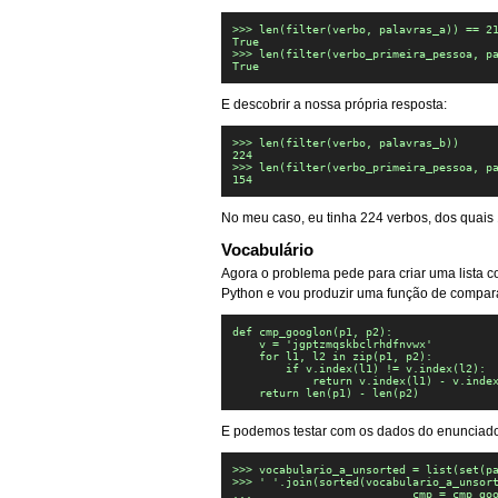
>>> len(filter(verbo, palavras_a)) == 21
True

>>> len(filter(verbo_primeira_pessoa, pa
True
E descobrir a nossa própria resposta:
>>> len(filter(verbo, palavras_b))

224

>>> len(filter(verbo_primeira_pessoa, pa
154
No meu caso, eu tinha 224 verbos, dos quais
Vocabulário
Agora o problema pede para criar uma lista c
Python e vou produzir uma função de comparaç
def cmp_googlon(p1, p2):

    v = 'jgptzmqskbclrhdfnvwx'

    for l1, l2 in zip(p1, p2):

        if v.index(l1) != v.index(l2):

            return v.index(l1) - v.index
    return len(p1) - len(p2)
E podemos testar com os dados do enunciad
>>> vocabulario_a_unsorted = list(set(pa
>>> ' '.join(sorted(vocabulario_a_unsort
...                        cmp = cmp_goo