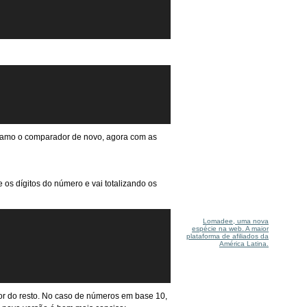
 chamo o comparador de novo, agora com as
 os dígitos do número e vai totalizando os
Lomadee, uma nova
espécie na web. A maior
plataforma de afiliados da
América Latina.
lor do resto. No caso de números em base 10,