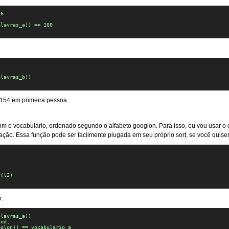
6

lavras_a)) == 160

lavras_b))

 154 em primeira pessoa.
om o vocabulário, ordenado segundo o alfabeto googlon. Para isso, eu vou usar o
ão. Essa função pode ser facilmente plugada em seu próprio sort, se você quiser
(l2)

o:
lavras_a))

ed, 

glon)) == vocabulario_a
