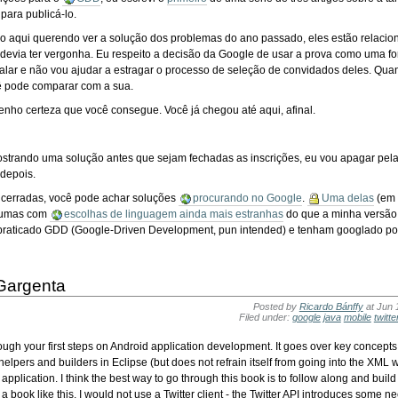
para publicá-lo.
io aqui querendo ver a solução dos problemas do ano passado, eles estão relacion
o, devia ter vergonha. Eu respeito a decisão da Google de usar a prova como uma f
falar e não vou ajudar a estragar o processo de seleção de convidados deles. Qua
cê pode comparar com a sua.
u tenho certeza que você consegue. Você já chegou até aqui, afinal.
strando uma solução antes que sejam fechadas as inscrições, eu vou apagar pel
 depois.
ncerradas, você pode achar soluções
procurando no Google
.
Uma delas
(em 
gumas com
escolhas de linguagem ainda mais estranhas
do que a minha versão
raticado GDD (Google-Driven Development, pun intended) e tenham googlado por
 Gargenta
Posted by
Ricardo Bánffy
at Jun 
Filed under:
google
java
mobile
twitte
rough your first steps on Android application development. It goes over key concepts l
helpers and builders in Eclipse (but does not refrain itself from going into the X
pplication. I think the best way to go through this book is to follow along and build
 a book like this, I would not use a Twitter client - the Twitter API introduces some n