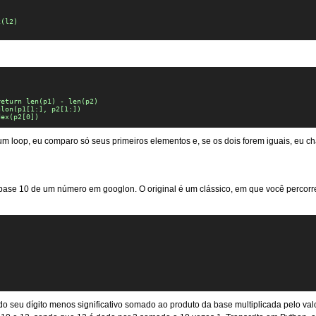
(l2)

eturn len(p1) - len(p2)

lon(p1[1:], p2[1:])

dex(p2[0])
um loop, eu comparo só seus primeiros elementos e, se os dois forem iguais, eu
 base 10 de um número em googlon. O original é um clássico, em que você percorre
 do seu dígito menos significativo somado ao produto da base multiplicada pelo va