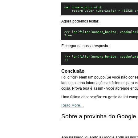
def numero_bonito(p):

    return valor_numerico(p) > 492528 a
Agora podemos testar:
>>> len(filter(numero_bonito, vocabulari
True
E chegar na nossa resposta:
>>> len(filter(numero_bonito, vocabulari
71
Conclusão
Foi difícil? Nem um pouco. Se você não conse
lado, ela tinha informações suficientes para
coisa. Prova boa é assim - você aprende enqu
Uma última observação: eu gosto de list com
Read More…
Sobre a provinha do Google
Ano passado, quando a Google abriu as insc