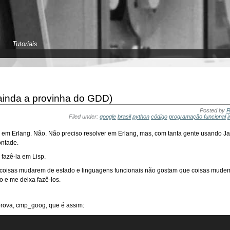
Tutoriais
inda a provinha do GDD)
Posted by
R
Filed under:
google
brasil
python
código
programação funcional
i
D em Erlang. Não. Não preciso resolver em Erlang, mas, com tanta gente usando Ja
ontade.
fazê-la em Lisp.
 coisas mudarem de estado e linguagens funcionais não gostam que coisas mudem 
e me deixa fazê-los.
prova, cmp_goog, que é assim: