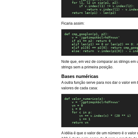
    for l1, l2 in zip(p1, p2):

        if v.index(l1) != v.index(l2):

            return v.index(l1) - v.index
    return len(p1) - len(p2)
Ficaria assim:
def cmp_googlon(p1, p2):

    v = 'jgptzmqskbclrhdfnvwx'

    if p1 == p2: return 0

    elif len(p1) == 0 or len(p2) == 0: r
    elif p1[0] == p2[0]: return cmp_goog
    else: return  v.index(p1[0]) - v.in
Note que, em vez de comparar as strings em 
strings sem a primeira posição.
Bases numéricas
A outra função serve para nos dar o valor em
valores de cada casa:
def valor_numerico(p):

    v = 'jgptzmqskbclrhdfnvwx'

    vn = 0

    i = 0

    for c in p:

        vn += v.index(c) * (20 ** i)

        i += 1

    return vn
A idéia é que o valor de um número é o valor