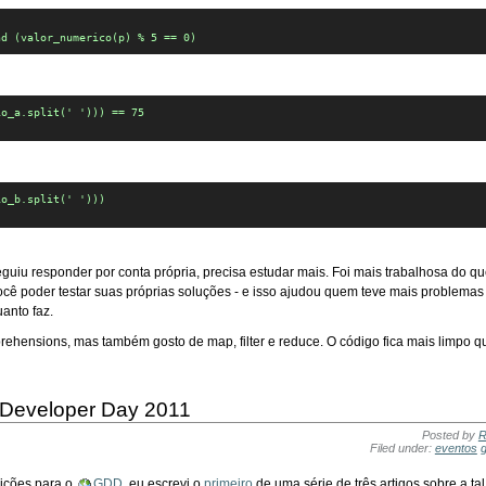
nd (valor_numerico(p) % 5 == 0)  
o_a.split(' '))) == 75

o_b.split(' '))) 

guiu responder por conta própria, precisa estudar mais. Foi mais trabalhosa do 
 você poder testar suas próprias soluções - e isso ajudou quem teve mais problema
anto faz.
prehensions, mas também gosto de map, filter e reduce. O código fica mais limpo
 Developer Day 2011
Posted by
R
Filed under:
eventos
rições para o
GDD
, eu escrevi o
primeiro
de uma série de três artigos sobre a tal