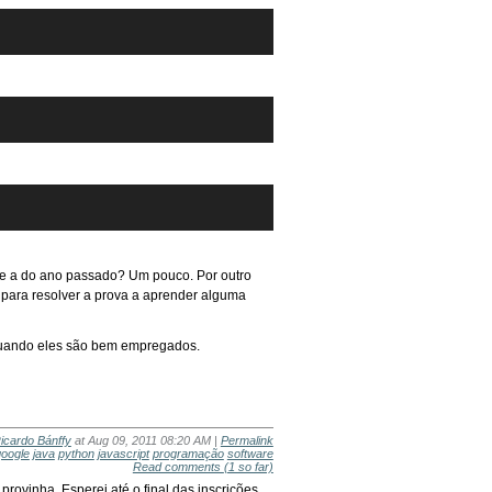
que a do ano passado? Um pouco. Por outro
s para resolver a prova a aprender alguma
 quando eles são bem empregados.
icardo Bánffy
at Aug 09, 2011 08:20 AM |
Permalink
google
java
python
javascript
programação
software
Read comments
(1 so far)
 provinha. Esperei até o final das inscrições