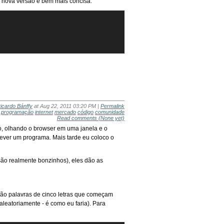
a nova versão é bem mais concisa:
icardo Bánffy
at Aug 22, 2011 03:20 PM |
Permalink
programação
internet
mercado
código
comunidade
Read comments
(None yet)
o, olhando o browser em uma janela e o
rever um programa. Mais tarde eu coloco o
 são realmente bonzinhos), eles dão as
 são palavras de cinco letras que começam
aleatoriamente - é como eu faria). Para