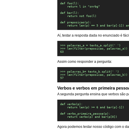
def foo(l):

    return l in "snrbg"

def bar(l):

    return not foo(l)

def preposicao(p):

    return len(p) == 5 and bar(p[-1]) a
Aí, testar a resposta dada no enunciado é fácil
>>> palavras_a = texto_a.split(' ')

>>> len(filter(preposicao, palavras_a))

63
Assim como responder a pergunta:
>>> palavras_b= texto_b.split(' ')

>>> len(filter(preposicao, palavras_b))

57
Verbos e verbos em primeira pesso
A segunda pergunta ensina que verbos são pa
def verbo(p):

    return len(p) >= 6 and bar(p[-1])

def verbo_primeira_pessoa(p):

    return verbo(p) and bar(p[0])
Agora podemos testar nosso código com o d