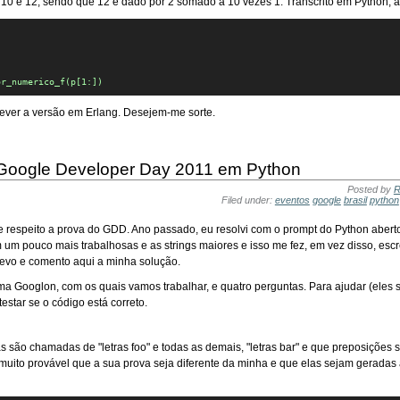
10 e 12, sendo que 12 é dado por 2 somado a 10 vezes 1. Transcrito em Python, 
or_numerico_f(p[1:])
ever a versão em Erlang. Desejem-me sorte.
 Google Developer Day 2011 em Python
Posted by
R
Filed under:
eventos
google
brasil
python
de respeito a prova do GDD. Ano passado, eu resolvi com o prompt do Python abert
 um pouco mais trabalhosas e as strings maiores e isso me fez, em vez disso, esc
revo e comento aqui a minha solução.
ioma Googlon, com os quais vamos trabalhar, e quatro perguntas. Para ajudar (eles
testar se o código está correto.
as são chamadas de "letras foo" e todas as demais, "letras bar" e que preposições
 muito provável que a sua prova seja diferente da minha e que elas sejam geradas 
s