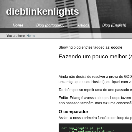
Skip
to
dieblinkenlights
content.
|
Skip
Sections
Home
Blog (português)
Artigos
Blog (English)
to
Personal
navigation
tools
You are here:
Home
Showing blog entries tagged as:
google
Fazendo um pouco melhor (a
Ainda não desisti de resolver a prova do GD
um amigo que usou Haskell), eu fiquei com v
Também posso repetir uma do ano passado e 
Então. Erlang é avessa a loops. Loops fazem
ano passado também, mas faz uma concessão 
O comparador
Assim, a nossa primeira função com loop da 
def cmp_googlon(p1, p2):

    v = 'jgptzmqskbclrhdfnvwx'
