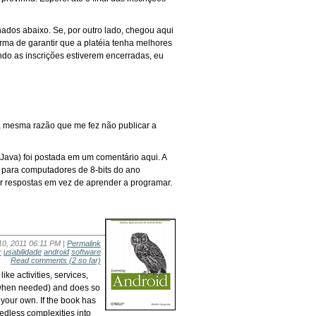
ados abaixo. Se, por outro lado, chegou aqui
orma de garantir que a platéia tenha melhores
ndo as inscrições estiverem encerradas, eu
a mesma razão que me fez não publicar a
Java) foi postada em um comentário aqui. A
 para computadores de 8-bits do ano
 respostas em vez de aprender a programar.
10, 2011 06:11 PM |
Permalink
r
usabilidade
android
software
Read comments
(2 so far)
ike activities, services,
ML when needed) and does so
 your own. If the book has
eedless complexities into