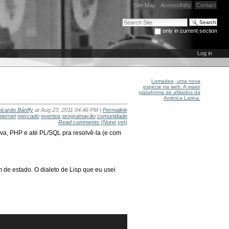
Site Map
Accessibility
Contact
Search Site
only in current section
Advanced Search…
Log in
Lomadee, uma nova
espécie na web. A maior
plataforma de afiliados da
América Latina.
icardo Bánffy
at Aug 23, 2011 04:46 PM |
Permalink
nternet
mercado
eventos
programação
comunidade
Read comments
(None yet)
va, PHP e até PL/SQL pra resolvê-la (e com
de estado. O dialeto de Lisp que eu usei