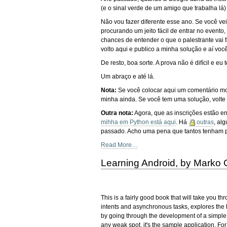
(e o sinal verde de um amigo que trabalha lá) 
Não vou fazer diferente esse ano. Se você ve
procurando um jeito fácil de entrar no event
chances de entender o que o palestrante vai 
volto aqui e publico a minha solução e aí vo
De resto, boa sorte. A prova não é difícil e e
Um abraço e até lá.
Nota:
Se você colocar aqui um comentário mo
minha ainda. Se você tem uma solução, volte
Outra nota:
Agora, que as inscrições estão e
mihha em Python está aqui
. Há
outras
, al
passado. Acho uma pena que tantos tenham p
Read More…
Learning Android, by Marko
This is a fairly good book that will take you th
intents and asynchronous tasks, explores the 
by going through the development of a simple a
any weak spot, it's the sample application. For