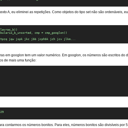
texto A, eu eliminei as repetições. Como objetos do tipo set não são ordenáveis, e
lavras_b))

bulario_b_unsorted, cmp = cmp_googlon))

ntpzq jqw jspk jkc jbb jcphbk jch jcv jlkm...
ras em googlon tem um valor numérico. Em googlon, os números são escritos do dí
mos de mais uma função:
29

ara contarmos os números bonitos. Para eles, números bonitos são divisíveis por 