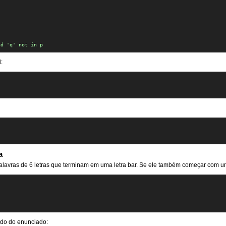
nd 'q' not in p
:
a
lavras de 6 letras que terminam em uma letra bar. Se ele também começar com uma
ado do enunciado: