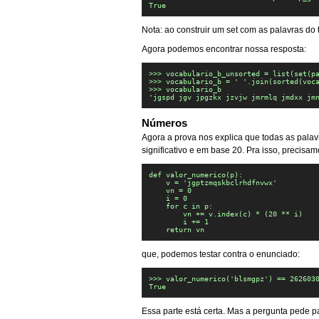
True
Nota: ao construir um set com as palavras do 
Agora podemos encontrar nossa resposta:
>>> vocabulario_b_unsorted = list(set(pa
>>> vocabulario_b = ' '.join(sorted(voca
>>> vocabulario_b

'jgspd jgv jpgzkx jzvjw jmrmlq jmdxx jm
Números
Agora a prova nos explica que todas as palav
significativo e em base 20. Pra isso, precisa
def valor_numerico(p):

    v = 'jgptzmqskbclrhdfnvwx'

    vn = 0

    i = 0

    for c in p:

        vn += v.index(c) * (20 ** i)

        i += 1

    return vn
que, podemos testar contra o enunciado:
>>> valor_numerico('blsmgpz') == 2626030
True
Essa parte está certa. Mas a pergunta pede p