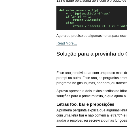
123 é dado pela soma de 3 com o produto de 
def valor_numerico_f(p):

    v = 'jgptzmqskbclrhdfnvwx'

    if len(p) == 1:

        return v.index(p)

    else:

        return v.index(p[0]) + 20 * val
Agora eu preciso de algumas horas para escr
Read More…
Solução para a provinha do
Esse ano, resolvi tratar com um pouco mais 
prompt na outra. Esse ano, as perguntas eram
programa no github, mas, por hora, eu transc
A prova apresenta dois textos escritos no id
soluções para o primeiro texto, o que ajuda a 
Letras foo, bar e preposições
A primeira pergunta explica que algumas letr
com uma letra bar e não contém a letra "q" (é
ajudar a resolver, eu escrevi algumas funçõe