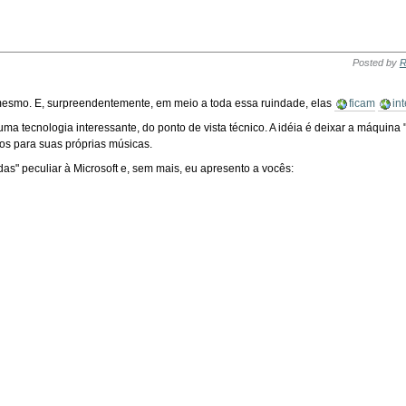
Posted by
R
 mesmo. E, surpreendentemente, em meio a toda essa ruindade, elas
ficam
in
 uma tecnologia interessante, do ponto de vista técnico. A idéia é deixar a máquina 
s para suas próprias músicas.
as" peculiar à Microsoft e, sem mais, eu apresento a vocês: