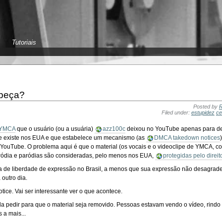
Tutoriais
abeça?
Posted by
R
Filed under:
estupidez
ce
 YMCA
que o usuário (ou a usuária)
azz100c
deixou no YouTube apenas para de
 que existe nos EUA e que estabelece um mecanismo (as
DMCA takedown notices
YouTube. O problema aqui é que o material (os vocais e o videoclipe de YMCA,
ródia e paródias são consideradas, pelo menos nos EUA,
protegidas pelo direi
oisa de liberdade de expressão no Brasil, a menos que sua expressão não desag
 outro dia.
tice. Vai ser interessante ver o que acontece.
ida pedir para que o material seja removido. Pessoas estavam vendo o vídeo, rind
 a mais...