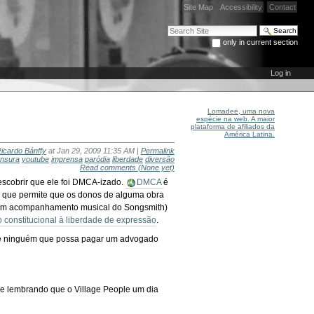
Site Map
Accessibility
Contact
Search Site
only in current section
Advanced Search…
Log in
Lomadee, uma nova
espécie na web. A maior
plataforma de afiliados da
América Latina.
icardo Bánffy
at Jan 29, 2009 11:35 AM |
Permalink
nsura
youtube
imprensa
paródia
liberdade
diversão
Read comments
(None yet)
scobrir que ele foi DMCA-izado.
DMCA
é
) que permite que os donos de alguma obra
 com acompanhamento musical do Songsmith)
to constitucional à liberdade de expressão
.
rade ninguém que possa pagar um advogado
o e lembrando que o Village People um dia