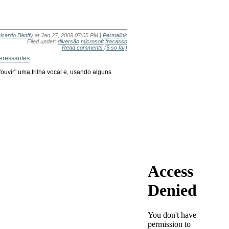
icardo Bánffy
at Jan 27, 2009 07:05 PM |
Permalink
Filed under:
diversão
microsoft
fracasso
Read comments
(5 so far)
teressantes
.
"ouvir" uma trilha vocal e, usando alguns