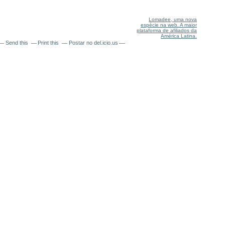
Lomadee, uma nova
espécie na web. A maior
plataforma de afiliados da
América Latina.
Send this
Print this
Postar no del.icio.us