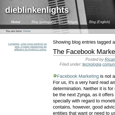
Skip
to
dieblinkenlights
content.
|
Skip
Sections
Home
Blog (português)
Artigos
Blog (English)
to
Personal
navigation
tools
You are here:
Home
Showing blog entries tagged 
Lomadee, uma nova espécie na
web. A maior plataforma de
afiliados da América Latina.
The Facebook Market
Posted by
Ricar
Filed under:
tecnologia
comun
Facebook Marketing
is not 
For us, it's a very hard read a
determination. Neither it is for
be the next Zynga, as it offers 
specially with regard to moneti
contains, however, good advic
entities that want or need to 