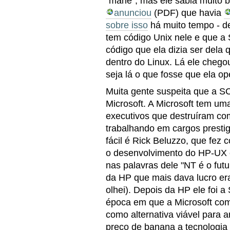
"mané", mas ele sabia muito 
anunciou
(PDF) que havia
sobre isso
há muito tempo - d
tem código Unix nele e que a
código que ela dizia ser dela q
dentro do Linux. Lá ele chego
seja lá o que fosse que ela op
Muita gente suspeita que a S
Microsoft. A Microsoft tem um
executivos que destruíram co
trabalhando em cargos prest
fácil é Rick Beluzzo, que fe
o desenvolvimento do HP-UX e
nas palavras dele "NT é o futu
da HP que mais dava lucro er
olhei). Depois da HP ele foi 
época em que a Microsoft com
como alternativa viável para 
preço de banana a tecnologia 