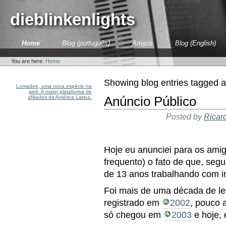
Skip
to
dieblinkenlights
content.
|
Skip
Sections
Home
Blog (português)
Artigos
Blog (English)
to
Personal
navigation
tools
You are here:
Home
Showing blog entries tagged 
Lomadee, uma nova espécie na
web. A maior plataforma de
afiliados da América Latina.
Anúncio Público
Posted by
Ricar
Hoje eu anunciei para os amig
frequento) o fato de que, seg
de 13 anos trabalhando com in
Foi mais de uma década de let
registrado em
2002
, pouco 
só chegou em
2003
e hoje,