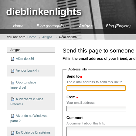
Skip
to
dieblinkenlights
content.
|
Skip
Sections
Home
Blog (português)
Artigos
Blog (English)
to
Personal
navigation
tools
→
→
You are here:
Home
Artigos
Além do x86
Send this page to someone
Artigos
Fill in the email address of your friend, and
Além do x86
Address info
Vendor Lock-In
Send to
(Required)
The e-mail address to send this link to.
Oportunidade
Imperdível
From
(Required)
A Microsoft e Suas
Your email address.
Patentes
Vivendo no Windows,
Comment
parte 2
A comment about this link.
Eu Odeio os Brasileiros