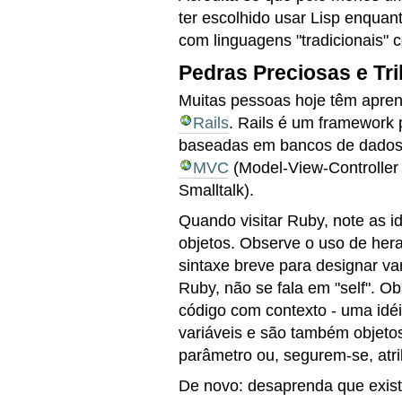
ter escolhido usar Lisp enqua
com linguagens "tradicionais"
Pedras Preciosas e Tri
Muitas pessoas hoje têm apre
Rails
. Rails é um framework 
baseadas em bancos de dados 
MVC
(Model-View-Controller 
Smalltalk).
Quando visitar Ruby, note as i
objetos. Observe o uso de her
sintaxe breve para designar var
Ruby, não se fala em "self". 
código com contexto - uma idéi
variáveis e são também objet
parâmetro ou, segurem-se, atr
De novo: desaprenda que exist