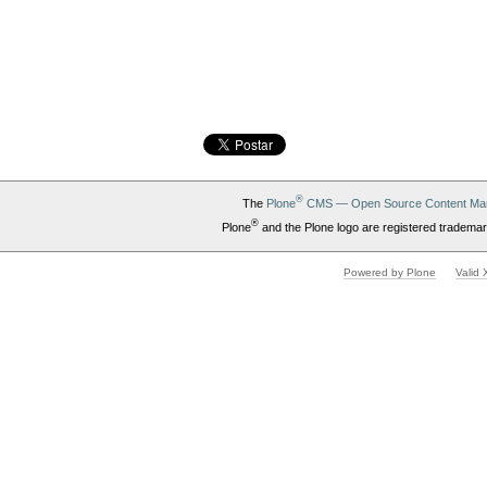
®
The
Plone
CMS — Open Source Content Ma
®
Plone
and the Plone logo are registered trademar
Powered by Plone
Valid