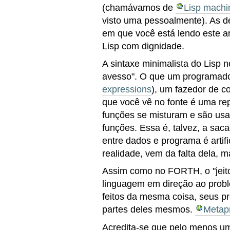
(chamávamos de
Lisp machi
visto uma pessoalmente). As 
em que você está lendo este ar
Lisp com dignidade.
A sintaxe minimalista do Lisp 
avesso". O que um programado
expressions
), um fazedor de c
que você vê no fonte é uma r
funções se misturam e são us
funções. Essa é, talvez, a saca
entre dados e programa é artifi
realidade, vem da falta dela, m
Assim como no FORTH, o "jeito 
linguagem em direção ao prob
feitos da mesma coisa, seus p
partes deles mesmos.
Metap
Acredita-se que pelo menos 