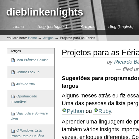
Skip
to
dieblinkenlights
content.
|
Skip
Sections
Home
Blog (português)
Artigos
Blog (English)
to
Personal
navigation
tools
→
→
You are here:
Home
Artigos
Projetos para as Férias
Projetos para as Féri
Artigos
Meu Próximo Celular
by
Ricardo Bá
— filed u
Vendor Lock-In
Sugestões para programador
Além do x86
largos
Alguns meses atrás eu fiz ess
Oportunidade
Imperdível
Uma das pessoas da lista perg
Python
ou
Ruby
.
Veja, Lula e Software
Livre
Aprender uma linguagem de pr
também vários insights importa
O Windows Está
vezes, enfoques diferentes. C
Pronto Para o Usuário