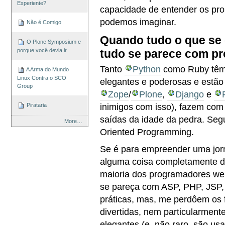
Experiente?
capacidade de entender os pro
podemos imaginar.
Não é Comigo
Quando tudo o que se 
O Plone Symposium e
porque você devia ir
tudo se parece com p
Tanto
Python
como Ruby têm 
A Arma do Mundo
Linux Contra o SCO
elegantes e poderosas e estã
Group
Zope
/
Plone
,
Django
e
inimigos com isso), fazem com 
Pirataria
saídas da idade da pedra. Segu
More…
Oriented Programming.
Se é para empreender uma jorn
alguma coisa completamente d
maioria dos programadores web
se pareça com ASP, PHP, JSP,
práticas, mas, me perdôem os 
divertidas, nem particularment
elegantes (e, não raro, são u