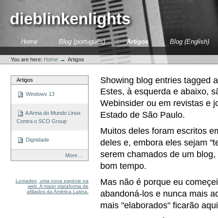
Skip
to
dieblinkenlights
content.
|
Skip
Sections
Home
Blog (português)
Artigos
Blog (English)
to
Personal
navigation
tools
→
You are here:
Home
Artigos
Showing blog entries tagged 
Artigos
Estes, à esquerda e abaixo, sã
Windows 13
Webinsider ou em revistas e 
Estado de São Paulo.
A Arma do Mundo Linux
Contra o SCO Group
Muitos deles foram escritos e
Dignidade
deles e, embora eles sejam "
serem chamados de um blog, f
More…
bom tempo.
Mas não é porque eu começei
Lomadee, uma nova espécie na
web. A maior plataforma de
afiliados da América Latina.
abandoná-los e nunca mais ac
mais "elaborados" ficarão aqui