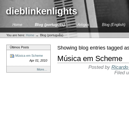
Skip
to
dieblinkenlights
content.
|
Skip
Sections
Home
Blog (português)
Artigos
Blog (English)
to
Personal
navigation
tools
→
You are here:
Home
Blog (português)
Showing blog entries tagged a
Últimos Posts
Música em Scheme
Música em Scheme
Apr 01, 2010
Posted by
Ricardo
More…
Filed 