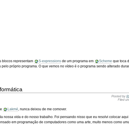
os blocos representam
S-expressions
de um programa em
Scheme
que toca 
s pelo próprio programa. O que vemos no vídeo é o programa sendo alterado dur
formática
Posted by
R
Filed u
de
Lakmé
, nunca deixou de me comover.
da nossa vida e do nosso trabalho. Foi pensando nisso que eu resolvi colocar aq
pensado em programação de computadores como uma arte, muito menos como uma a