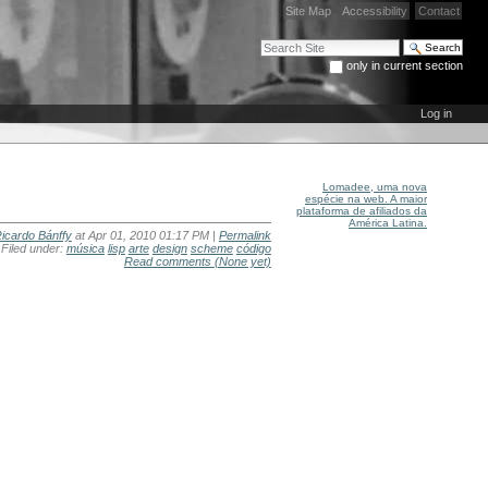
Site Map
Accessibility
Contact
Search Site
only in current section
Advanced Search…
Log in
Lomadee, uma nova
espécie na web. A maior
plataforma de afiliados da
América Latina.
icardo Bánffy
at Apr 01, 2010 01:17 PM |
Permalink
Filed under:
música
lisp
arte
design
scheme
código
Read comments
(None yet)