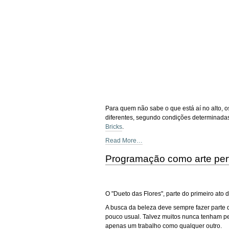
Para quem não sabe o que está aí no alto, 
diferentes, segundo condições determinada
Bricks
.
Read More…
Programação como arte per
O "Dueto das Flores", parte do primeiro ato 
A busca da beleza deve sempre fazer parte 
pouco usual. Talvez muitos nunca tenham 
apenas um trabalho como qualquer outro.