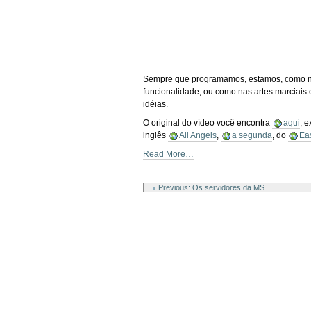
Sempre que programamos, estamos, como na 
funcionalidade, ou como nas artes marciais 
idéias.
O original do vídeo você encontra
aqui
, 
inglês
All Angels
,
a segunda
, do
Ea
Read More…
Document
Actions
Previous: Os servidores da MS