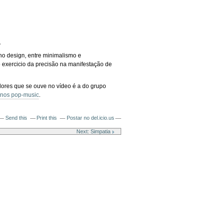
.
o design, entre minimalismo e
o exercicio da precisão na manifestação de
ores que se ouve no vídeo é a do grupo
enos pop-music
.
Send this
Print this
Postar no del.icio.us
Next: Simpatia