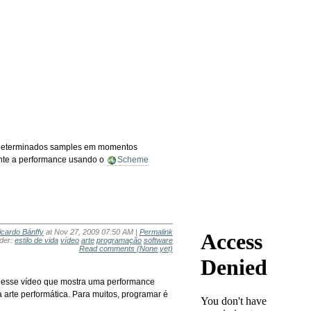
determinados samples em momentos
ante a performance usando o
Scheme
icardo Bánffy
at Nov 27, 2009 07:50 AM |
Permalink
nder:
estilo de vida
vídeo
arte
programação
software
Read comments
(None yet)
ui esse vídeo que mostra uma performance
rte performática. Para muitos, programar é