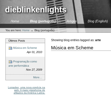
Skip
to
dieblinkenlights
content.
|
Skip
Sections
Home
Blog (português)
Artigos
Blog (English)
to
Personal
navigation
tools
→
You are here:
Home
Blog (português)
Showing blog entries tagged as:
arte
Últimos Posts
Música em Scheme
Música em Scheme
Apr 01, 2010
Programação como
arte performática
Nov 27, 2009
More…
Lomadee, uma nova espécie na
web. A maior plataforma de
afiliados da América Latina.