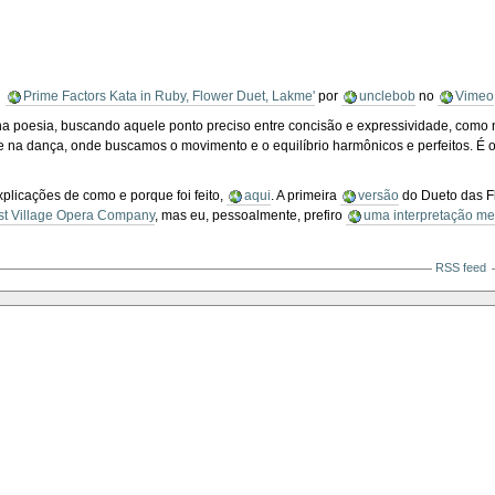
Prime Factors Kata in Ruby, Flower Duet, Lakme'
por
unclebob
no
Vimeo
poesia, buscando aquele ponto preciso entre concisão e expressividade, como n
e na dança, onde buscamos o movimento e o equilíbrio harmônicos e perfeitos. É 
explicações de como e porque foi feito,
aqui
. A primeira
versão
do Dueto das Fl
st Village Opera Company
, mas eu, pessoalmente, prefiro
uma interpretação m
RSS feed