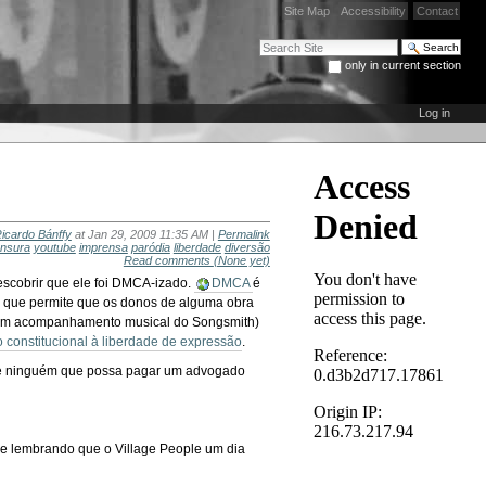
Site Map
Accessibility
Contact
Search Site
only in current section
Advanced Search…
Log in
icardo Bánffy
at Jan 29, 2009 11:35 AM |
Permalink
nsura
youtube
imprensa
paródia
liberdade
diversão
Read comments
(None yet)
scobrir que ele foi DMCA-izado.
DMCA
é
) que permite que os donos de alguma obra
 com acompanhamento musical do Songsmith)
to constitucional à liberdade de expressão
.
rade ninguém que possa pagar um advogado
o e lembrando que o Village People um dia