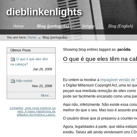
Skip
to
dieblinkenlights
content.
|
Skip
Sections
Home
Blog (português)
Artigos
Blog (English)
to
Personal
navigation
tools
→
You are here:
Home
Blog (português)
Showing blog entries tagged as:
paródia
Últimos Posts
O que é que eles têm na c
O que é que eles têm
na cabeça?
Jan 29, 2009
Eu ontem ia mostrar a
impagável versão de
Não resisti
o Digital Millenium Copyright Act, uma lei
Nov 21, 2008
peçam sua imediata remoção de sites como 
More…
pode ser facilmente encarado como uma pa
Aqui não, infelizmente. Não existe essa c
Lomadee, uma nova espécie na
melhor do que o seu. Mas isso é assunto pra
web. A maior plataforma de
afiliados da América Latina.
O usuário disse que já preparou a counter-no
Agora, legalidades à parte, que idéia estúp
existiu. Talvez até ainda vendessem uns CDs