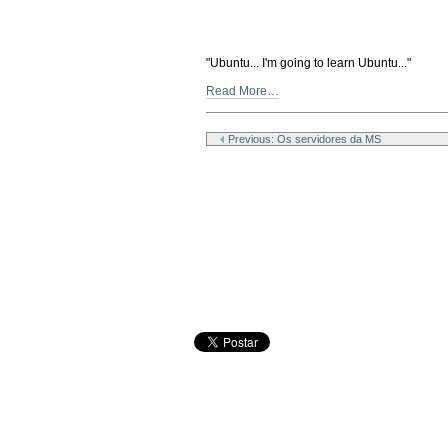
"Ubuntu... I'm going to learn Ubuntu..."
Read More…
Document
Actions
Previous: Os servidores da MS