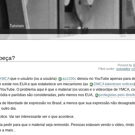
Tutoriais
abeça?
Posted by
R
Filed under:
estupidez
ce
 YMCA
que o usuário (ou a usuária)
azz100c
deixou no YouTube apenas para de
 que existe nos EUA e que estabelece um mecanismo (as
DMCA takedown notices
YouTube. O problema aqui é que o material (os vocais e o videoclipe de YMCA,
ródia e paródias são consideradas, pelo menos nos EUA,
protegidas pelo direi
oisa de liberdade de expressão no Brasil, a menos que sua expressão não desag
 outro dia.
tice. Vai ser interessante ver o que acontece.
ida pedir para que o material seja removido. Pessoas estavam vendo o vídeo, rind
 a mais...