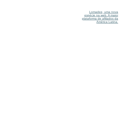
Lomadee, uma nova
espécie na web. A maior
plataforma de afiliados da
América Latina.