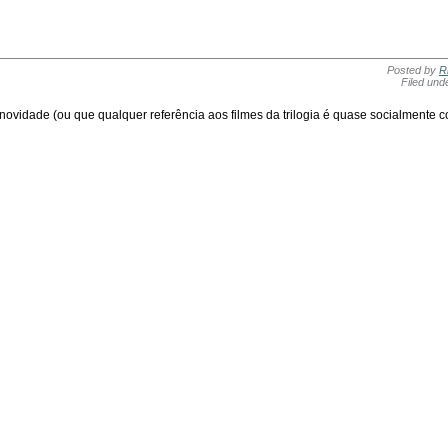
Posted by
R
Filed und
novidade (ou que qualquer referência aos filmes da trilogia é quase socialmente c