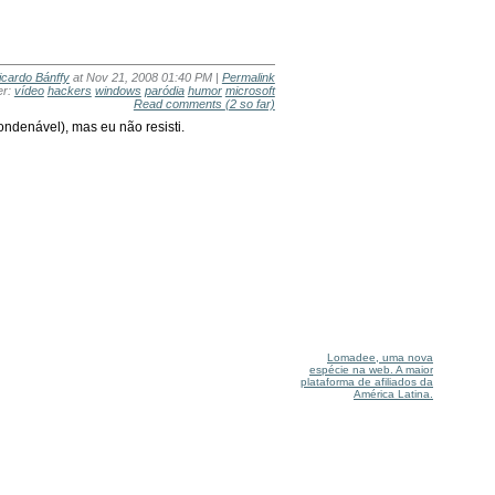
icardo Bánffy
at Nov 21, 2008 01:40 PM |
Permalink
er:
vídeo
hackers
windows
paródia
humor
microsoft
Read comments
(2 so far)
ondenável), mas eu não resisti.
Lomadee, uma nova
espécie na web. A maior
plataforma de afiliados da
América Latina.