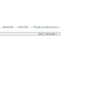
Send this
Print this
Postar no del.icio.us
Next: Simpatia