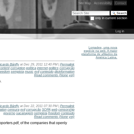
Site Map
Accessibility
Contact
Search Site
only in current section
Advanced Search…
Log in
Lomadee, uma nova
espécie na web. A maior
plataforma de afiliados da
América Latina.
icardo Bánffy
at Dec 29, 2011 12:40 PM |
Permalink
content
corruption
política
internet
politics
corrupção
reedom
sempista
music
evil
conteúdo
disinformation
Read comments
(None yet)
.
icardo Bánffy
at Dec 22, 2011 07:30 PM |
Permalink
ation
censura
evil
corrupção
SOPA
web
censorship
governo
sacanagem
sempista
freedom
conteúdo
Read comments
(None yet)
orters.pdf, of the companies that openly