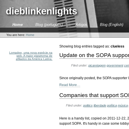
Skip
to
dieblinkenlights
content.
|
Skip
Sections
Home
Blog (português)
Artigos
Blog (English)
to
Personal
navigation
tools
You are here:
Home
Showing blog entries tagged as:
clueless
Lomadee, uma nova espécie na
Update on the SOPA supporte
web. A maior plataforma de
afiliados da América Latina.
Filed under:
picaretagem
government
cen
Since originally posted, the SOPA supporter
Read More…
Companies that support S
Filed under:
politics
liberdade
política
música
Here is a handy list, copied on 2011-12-22
support SOPA. It's handy in case some lobby