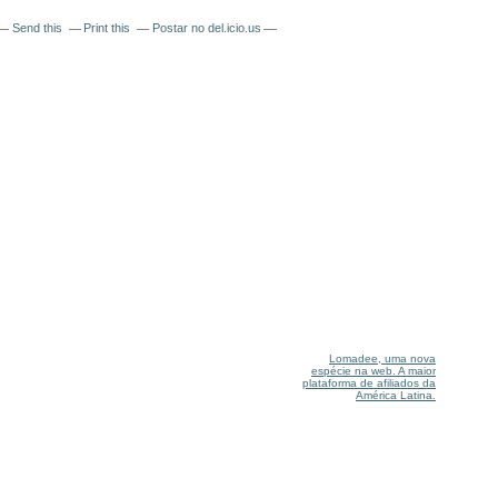
Send this
Print this
Postar no del.icio.us
Lomadee, uma nova
espécie na web. A maior
plataforma de afiliados da
América Latina.