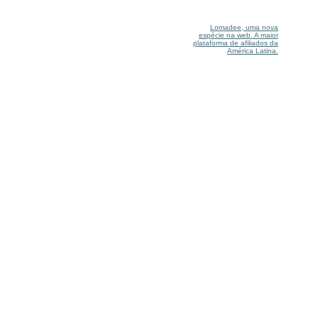
Lomadee, uma nova
espécie na web. A maior
plataforma de afiliados da
América Latina.