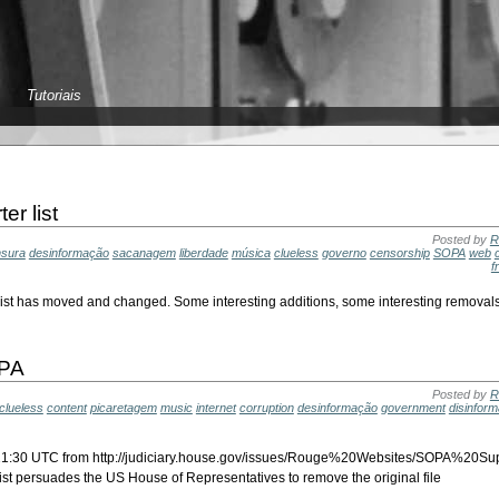
Tutoriais
r list
Posted by
R
sura
desinformação
sacanagem
liberdade
música
clueless
governo
censorship
SOPA
web
f
 list has moved and changed. Some interesting additions, some interesting removals
OPA
Posted by
R
clueless
content
picaretagem
music
internet
corruption
desinformação
government
disinform
, 21:30 UTC from http://judiciary.house.gov/issues/Rouge%20Websites/SOPA%20Supp
ist persuades the US House of Representatives to remove the original file