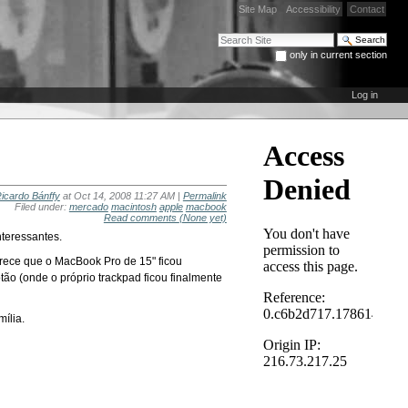
Site Map
Accessibility
Contact
Search Site
only in current section
Advanced Search…
Log in
icardo Bánffy
at Oct 14, 2008 11:27 AM |
Permalink
Filed under:
mercado
macintosh
apple
macbook
Read comments
(None yet)
nteressantes.
rece que o MacBook Pro de 15" ficou
ão (onde o próprio trackpad ficou finalmente
mília.