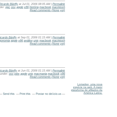
Ricardo Bánffy
at Jul 01, 2006 08:05 AM |
Permalink
nder:
ppc
osx
apple
x86
história
macbook
macintosh
Read comments
(None yet)
icardo Bánffy
at Sep 01, 2006 01:15 AM |
Permalink
gonomia
apple
x86
análise
unix
macbook
macintosh
Read comments
(None yet)
icardo Bánffy
at Jun 01, 2006 01:15 AM |
Permalink
 under:
osx
jobs
apple
unix
macmania
macbook
x86
Read comments
(None yet)
Lomadee, uma nova
espécie na web. A maior
plataforma de afiliados da
América Latina.
Send this
Print this
Postar no del.icio.us