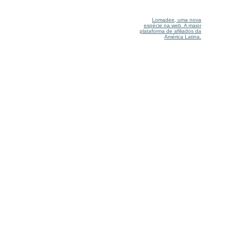
Lomadee, uma nova
espécie na web. A maior
plataforma de afiliados da
América Latina.