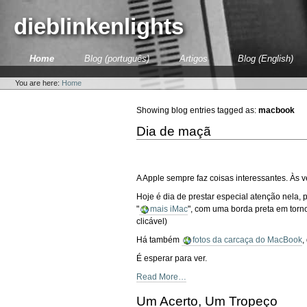
Skip
to
dieblinkenlights
content.
|
Skip
Sections
Home
Blog (português)
Artigos
Blog (English)
to
Personal
navigation
tools
You are here:
Home
Showing blog entries tagged as:
macbook
Dia de maçã
A Apple sempre faz coisas interessantes. Às v
Hoje é dia de prestar especial atenção nela,
"
mais iMac
", com uma borda preta em torn
clicável)
Há também
fotos da carcaça do MacBook
,
É esperar para ver.
Read More…
Um Acerto, Um Tropeço