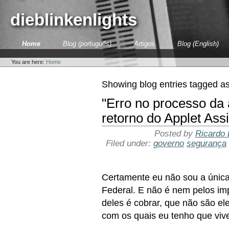
Skip
to
dieblinkenlights
content.
|
Skip
Sections
Home
Blog (português)
Artigos
Blog (English)
to
Personal
navigation
tools
You are here:
Home
Showing blog entries tagged a
"Erro no processo da 
retorno do Applet Ass
Posted by
Ricardo 
Filed under:
governo
segurança
Certamente eu não sou a única
Federal. E não é nem pelos imp
deles é cobrar, que não são e
com os quais eu tenho que vive