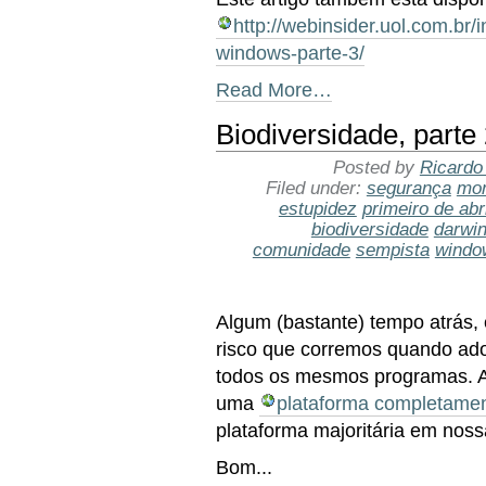
http://webinsider.uol.com.br
windows-parte-3/
Read More…
Biodiversidade, parte
Posted by
Ricardo
Filed under:
segurança
mon
estupidez
primeiro de abri
biodiversidade
darwi
comunidade
sempista
windo
Algum (bastante) tempo atrás, 
risco que corremos quando ad
todos os mesmos programas. Ale
uma
plataforma completamen
plataforma majoritária em nos
Bom...