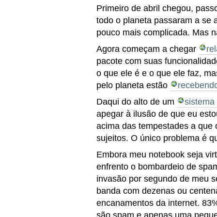
Primeiro de abril chegou, pas
todo o planeta passaram a se a
pouco mais complicada. Mas n
Agora começam a chegar
re
pacote com suas funcionalidad
o que ele é e o que ele faz, m
pelo planeta estão
recebend
Daqui do alto de um
sistema
apegar à ilusão de que eu est
acima das tempestades a que o
sujeitos. O único problema é q
Embora meu notebook seja virt
enfrento o bombardeio de spam,
invasão por segundo de meu se
banda com dezenas ou centena
encanamentos da internet. 83
são spam e apenas uma pequen