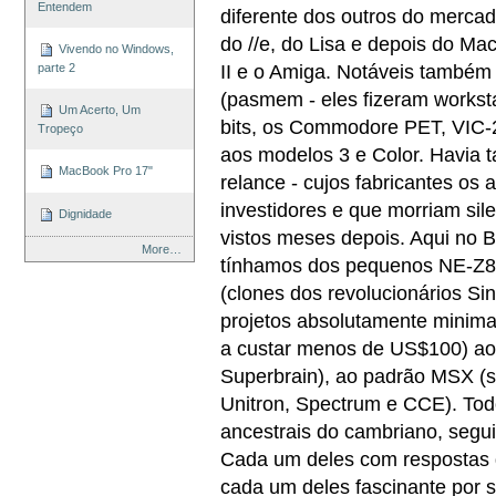
Entendem
diferente dos outros do mercad
do //e, do Lisa e depois do Ma
Vivendo no Windows,
II e o Amiga. Notáveis também
parte 2
(pasmem - eles fizeram workstat
Um Acerto, Um
bits, os Commodore PET, VIC-2
Tropeço
aos modelos 3 e Color. Havia 
MacBook Pro 17"
relance - cujos fabricantes os
investidores e que morriam si
Dignidade
vistos meses depois. Aqui no B
More…
tínhamos dos pequenos NE-Z8
(clones dos revolucionários Si
projetos absolutamente minimal
a custar menos de US$100) ao 
Superbrain), ao padrão MSX (se
Unitron, Spectrum e CCE). Tod
ancestrais do cambriano, segu
Cada um deles com respostas 
cada um deles fascinante por s