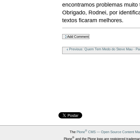
encontramos problemas muito 
Obrigado, Rodnei, por identific
textos ficaram melhores.
Document
Actions
Previous: Quem Tem Medo do Steve Mau - Par
®
The
Plone
CMS — Open Source Content Ma
®
Plone
and the Plone logo are registered trademar