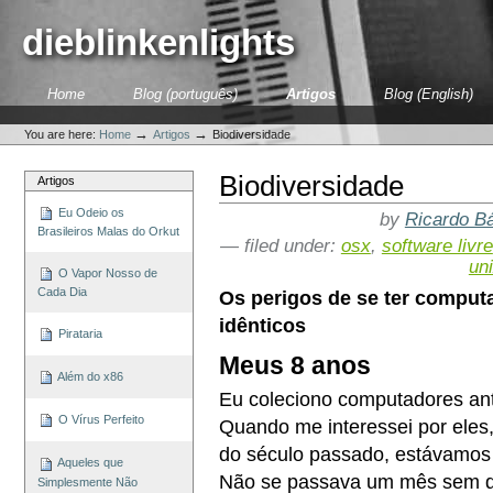
Skip
to
dieblinkenlights
content.
|
Skip
Sections
Home
Blog (português)
Artigos
Blog (English)
to
Personal
navigation
tools
→
→
You are here:
Home
Artigos
Biodiversidade
Biodiversidade
Artigos
Eu Odeio os
by
Ricardo Bá
Brasileiros Malas do Orkut
— filed under:
osx
,
software livre
un
O Vapor Nosso de
Cada Dia
Os perigos de se ter computa
idênticos
Pirataria
Meus 8 anos
Além do x86
Eu coleciono computadores ant
O Vírus Perfeito
Quando me interessei por eles
do século passado, estávamos
Aqueles que
Não se passava um mês sem q
Simplesmente Não