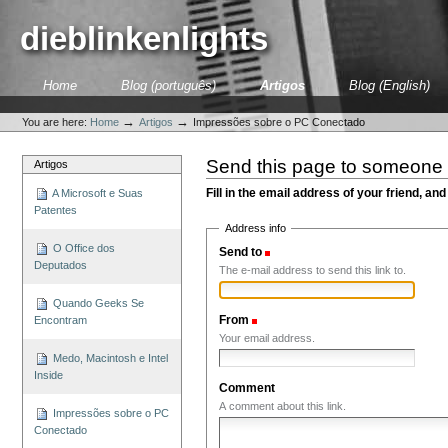
Skip
to
dieblinkenlights
content.
|
Skip
Sections
Home
Blog (português)
Artigos
Blog (English)
to
Personal
navigation
tools
→
→
You are here:
Home
Artigos
Impressões sobre o PC Conectado
Send this page to someone
Artigos
Fill in the email address of your friend, and
A Microsoft e Suas
Patentes
Address info
O Office dos
Send to
(Required)
Deputados
The e-mail address to send this link to.
Quando Geeks Se
From
(Required)
Encontram
Your email address.
Medo, Macintosh e Intel
Inside
Comment
A comment about this link.
Impressões sobre o PC
Conectado