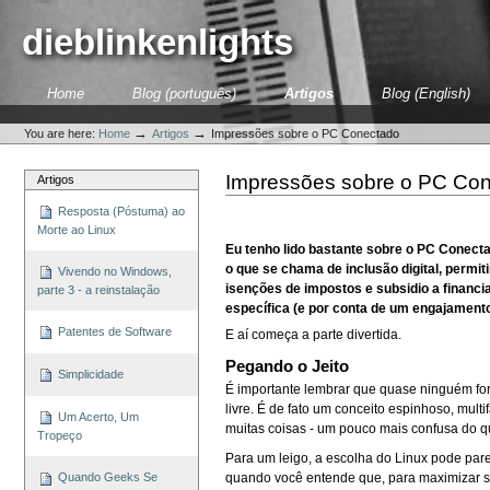
Skip
to
dieblinkenlights
content.
|
Skip
Sections
Home
Blog (português)
Artigos
Blog (English)
to
Personal
navigation
tools
→
→
You are here:
Home
Artigos
Impressões sobre o PC Conectado
Impressões sobre o PC Co
Artigos
Resposta (Póstuma) ao
Morte ao Linux
Eu tenho lido bastante sobre o PC Conect
o que se chama de inclusão digital, per
Vivendo no Windows,
isenções de impostos e subsidio a financ
parte 3 - a reinstalação
específica (e por conta de um engajament
Patentes de Software
E aí começa a parte divertida.
Pegando o Jeito
Simplicidade
É importante lembrar que quase ninguém fo
livre. É de fato um conceito espinhoso, mu
Um Acerto, Um
muitas coisas - um pouco mais confusa do q
Tropeço
Para um leigo, a escolha do Linux pode pare
quando você entende que, para maximizar se
Quando Geeks Se