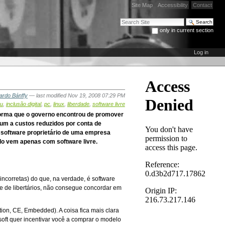
Site Map
Accessibility
Contact
Search Site
only in current section
Advanced Search…
Log in
ardo Bánffy
—
last modified
Nov 19, 2008 07:29 PM
u
,
inclusão digital
,
pc
,
linux
,
liberdade
,
software livre
forma que o governo encontrou de promover
um a custos reduzidos por conta de
o software proprietário de uma empresa
do vem apenas com software livre.
corretas) do que, na verdade, é software
e de libertários, não consegue concordar em
ion, CE, Embedded). A coisa fica mais clara
ft quer incentivar você a comprar o modelo