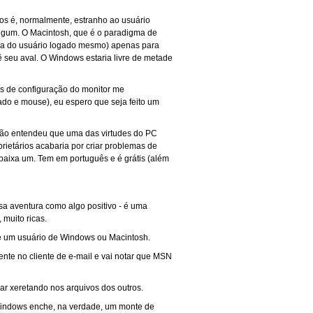
os é, normalmente, estranho ao usuário
algum. O Macintosh, que é o paradigma de
enha do usuário logado mesmo) apenas para
 seu aval. O Windows estaria livre de metade
s de configuração do monitor me
ado e mouse), eu espero que seja feito um
 não entendeu que uma das virtudes do PC
ietários acabaria por criar problemas de
baixa um. Tem em português e é grátis (além
a aventura como algo positivo - é uma
muito ricas.
e um usuário de Windows ou Macintosh.
ente no cliente de e-mail e vai notar que MSN
ar xeretando nos arquivos dos outros.
Windows enche, na verdade, um monte de