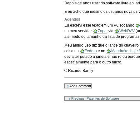
Depois de anos usando software livre ao l
E eu acho que mesmo os usuários novatos 
Adendos
Eu escrevi esse texto em um PC rodando
no meu servidor
Zope
, via
WebDAV
(u
até medo do tamanho da lista de programas 
Meu amigo Leo diz que o lance do chaveiro
coisa no
Fedora
e no
Mandrake, hoje 
devia ter pulado a janela e não rolou porque
especialmente para o outro micro.
© Ricardo Bánffy
Document
Actions
Previous: Patentes de Software