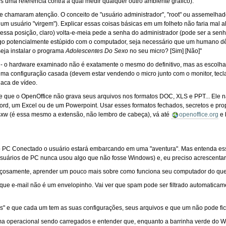
 uma referência contra a qual medir qualquer outro ambiente gráfico).
 chamaram atenção. O conceito de "usuário administrador", "root" ou assemelhad
m usuário "virgem"). Explicar essas coisas básicas em um folheto não faria mal 
nessa posição, claro) volta-e-meia pede a senha do administrador (pode ser a s
lgo potencialmente estúpido com o computador, seja necessário que um humano dê
seja instalar o programa
Adolescentes Do Sexo
no seu micro? [Sim] [Não]"
- o hardware examinado não é exatamente o mesmo do definitivo, mas as escolha
ma configuração casada (devem estar vendendo o micro junto com o monitor, tecl
laca de vídeo.
lame que o OpenOffice não grava seus arquivos nos formatos DOC, XLS e PPT... Ele
d, um Excel ou de um Powerpoint. Usar esses formatos fechados, secretos e propr
sxw (é essa mesmo a extensão, não lembro de cabeça), vá até
openoffice.org
e 
do PC Conectado o usuário estará embarcando em uma "aventura". Mas entenda ess
suários de PC nunca usou algo que não fosse Windows) e, eu preciso acrescentar, 
orçosamente, aprender um pouco mais sobre como funciona seu computador do qu
, que e-mail não é um envelopinho. Vai ver que spam pode ser filtrado automaticam
s" e que cada um tem as suas configurações, seus arquivos e que um não pode fic
a operacional sendo carregados e entender que, enquanto a barrinha verde do 