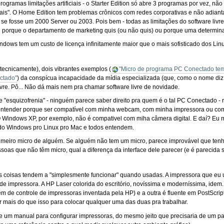
programas limitações artificiais - o Starter Edition só abre 3 programas por vez, 
s". O Home Edition tem problemas crônicos com redes corporativas e não adianta
e fosse um 2000 Server ou 2003. Pois bem - todas as limitações do software livr
 porque o departamento de marketing quis (ou não quis) ou porque uma determina
dows tem um custo de licença infinitamente maior que o mais sofisticado dos Lin
ecnicamente), dois vibrantes exemplos (
"Micro de programa PC Conectado tem
ctado"
) da conspícua incapacidade da mídia especializada (que, como o nome diz
livre. Pô... Não dá mais nem pra chamar software livre de novidade.
 "esquizofrenia" - ninguém parece saber direito pra quem é o tal PC Conectado -
 entender porque ser compatível com minha webcam, com minha impressora ou com
O Windows XP, por exemplo, não é compativel com miha câmera digital. E daí? Eu
 do Windows pro Linux pro Mac e todos entendem.
rimeiro micro de alguém. Se alguém não tem um micro, parece improvável que te
essoas que não têm micro, qual a diferença da interface dele parecer (e é parecid
 coisas tendem a "simplesmente funcionar" quando usadas. A impressora que eu u
s de impressora. A HP Laser colorida do escritório, novíssima e moderníssima, id
 de controle de impressoras inventada pela HP) e a outra é fluente em PostScri
 mais do que isso para colocar qualquer uma das duas pra trabalhar.
de um manual para configurar impressoras, do mesmo jeito que precisaria de um pa