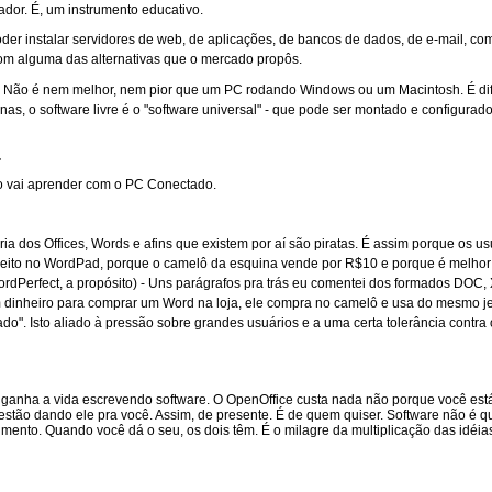
dor. É, um instrumento educativo.
 poder instalar servidores de web, de aplicações, de bancos de dados, de e-mail, com
com alguma das alternativas que o mercado propôs.
. Não é nem melhor, nem pior que um PC rodando Windows ou um Macintosh. É di
as, o software livre é o "software universal" - que pode ser montado e configurado
r
o vai aprender com o PC Conectado.
oria dos Offices, Words e afins que existem por aí são piratas. É assim porque os
reito no WordPad, porque o camelô da esquina vende por R$10 e porque é melhor 
Perfect, a propósito) - Uns parágrafos pra trás eu comentei dos formados DOC, X
dinheiro para comprar um Word na loja, ele compra no camelô e usa do mesmo jei
". Isto aliado à pressão sobre grandes usuários e a uma certa tolerância contra 
m ganha a vida escrevendo software. O OpenOffice custa nada não porque você está
stão dando ele pra você. Assim, de presente. É de quem quiser. Software não é q
mento. Quando você dá o seu, os dois têm. É o milagre da multiplicação das idéia