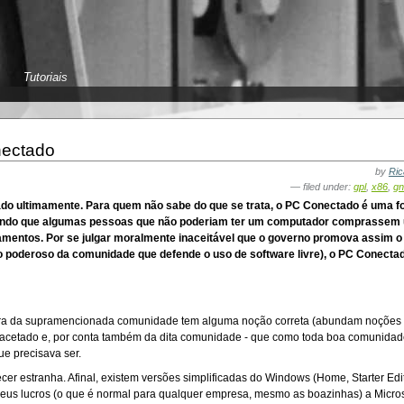
Tutoriais
nectado
by
Ric
— filed under:
gpl
,
x86
,
gn
ado ultimamente. Para quem não sabe do que se trata, o PC Conectado é uma 
mitindo que algumas pessoas que não poderiam ter um computador comprassem 
iamentos. Por se julgar moralmente inaceitável que o governo promova assim 
o poderoso da comunidade que defende o uso de software livre), o PC Conecta
ra da supramencionada comunidade tem alguma noção correta (abundam noções in
ltifacetado e, por conta também da dita comunidade - que como toda boa comunidad
ue precisava ser.
cer estranha. Afinal, existem versões simplificadas do Windows (Home, Starter Edit
us lucros (o que é normal para qualquer empresa, mesmo as boazinhas) a Microso