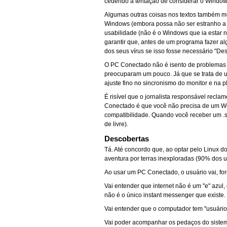
cedendo à tentação de considerar o Windows
Algumas outras coisas nos textos também me
Windows (embora possa não ser estranho a u
usabilidade (não é o Windows que ia estar 
garantir que, antes de um programa fazer a
dos seus vírus se isso fosse necessário "De
O PC Conectado não é isento de problemas 
preocuparam um pouco. Já que se trata de u
ajuste fino no sincronismo do monitor e na p
É risível que o jornalista responsável rec
Conectado é que você não precisa de um Wor
compatibilidade. Quando você receber um .
de livre).
Descobertas
Tá. Até concordo que, ao optar pelo Linux 
aventura por terras inexploradas (90% dos u
Ao usar um PC Conectado, o usuário vai, f
Vai entender que internet não é um "e" azul
não é o único instant messenger que existe.
Vai entender que o computador tem "usuário
Vai poder acompanhar os pedaços do sistem