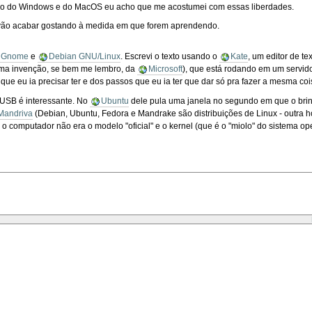
ado do Windows e do MacOS eu acho que me acostumei com essas liberdades.
vão acabar gostando à medida em que forem aprendendo.
Gnome
e
Debian GNU/Linux
. Escrevi o texto usando o
Kate
, um editor de te
ma invenção, se bem me lembro, da
Microsoft
), que está rodando em um servido
que eu ia precisar ter e dos passos que eu ia ter que dar só pra fazer a mesma 
 USB é interessante. No
Ubuntu
dele pula uma janela no segundo em que o brin
Mandriva
(Debian, Ubuntu, Fedora e Mandrake são distribuições de Linux - outra h
 o computador não era o modelo "oficial" e o kernel (que é o "miolo" do sistema op