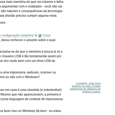
não usa mais memória do que um máximo e falha
 argumentar com o instalador - você não vai
e são naturais e consequências da tecnologia
da divisão precisa cumprir alguma meta.
uxes.
 configuração simplória"
e
"Linux
, devia conhecer o assunto sobre o qual
 reclama-se de que a memória é pouca (e é) e
 chaveiro USB é tão fundamental assim pro
 me viro muito bem com um drive USB de
nha uma impressora, webcam, scanner ou
a sim) ou não com o Windows?
Lomadee, uma nova
espécie na web. A maior
plataforma de afiliados da
so em casa é uma obsoleta (e indestrutível)
América Latina.
em. Mesmo que não aparecessem, a primeira é
pt (uma linguagem de controle de impressoras
ra fazer isso no Windows (tá bem - eu estou