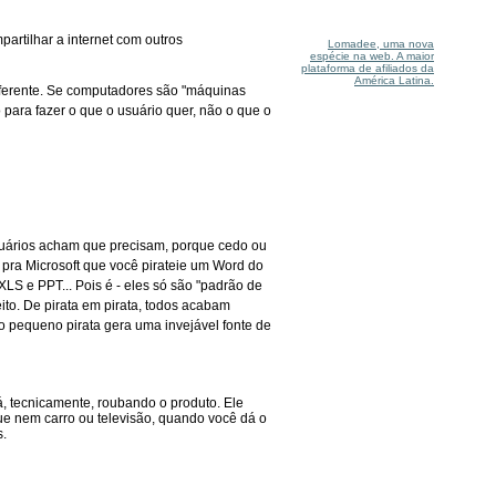
partilhar a internet com outros
Lomadee, uma nova
espécie na web. A maior
plataforma de afiliados da
América Latina.
ferente. Se computadores são "máquinas
 para fazer o que o usuário quer, não o que o
 usuários acham que precisam, porque cedo ou
pra Microsoft que você pirateie um Word do
LS e PPT... Pois é - eles só são "padrão de
to. De pirata em pirata, todos acabam
o pequeno pirata gera uma invejável fonte de
, tecnicamente, roubando o produto. Ele
ue nem carro ou televisão, quando você dá o
s.