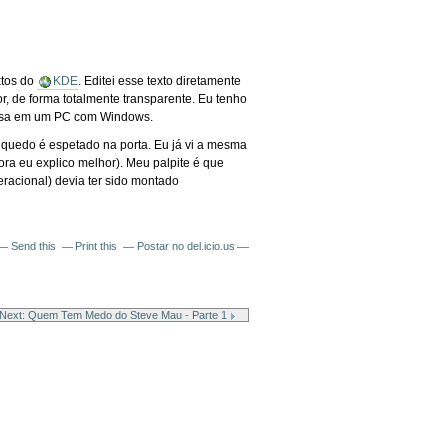
xtos do
KDE
. Editei esse texto diretamente
r, de forma totalmente transparente. Eu tenho
coisa em um PC com Windows.
quedo é espetado na porta. Eu já vi a mesma
ora eu explico melhor). Meu palpite é que
eracional) devia ter sido montado
Send this
Print this
Postar no del.icio.us
Next: Quem Tem Medo do Steve Mau - Parte 1