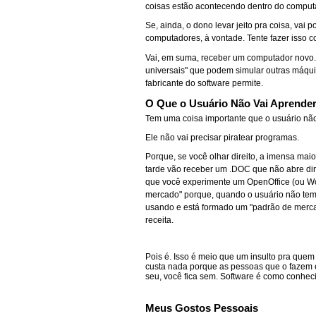
coisas estão acontecendo dentro do computa
Se, ainda, o dono levar jeito pra coisa, vai
computadores, à vontade. Tente fazer isso 
Vai, em suma, receber um computador novo
universais" que podem simular outras máquin
fabricante do software permite.
O Que o Usuário Não Vai Aprende
Tem uma coisa importante que o usuário nã
Ele não vai precisar piratear programas.
Porque, se você olhar direito, a imensa mai
tarde vão receber um .DOC que não abre di
que você experimente um OpenOffice (ou Word
mercado" porque, quando o usuário não tem 
usando e está formado um "padrão de mercado
receita.
Pois é. Isso é meio que um insulto pra que
custa nada porque as pessoas que o fazem e
seu, você fica sem. Software é como conheci
Meus Gostos Pessoais