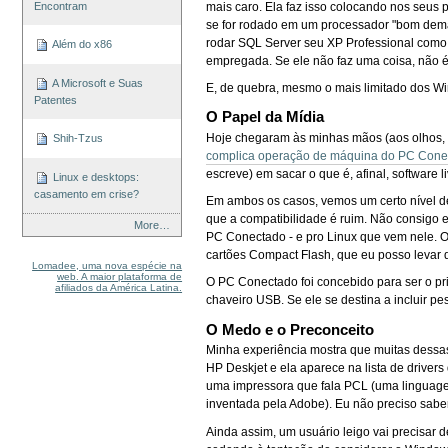
Encontram
mais caro. Ela faz isso colocando nos seus 
se for rodado em um processador "bom demai
rodar SQL Server seu XP Professional como s
Além do x86
empregada. Se ele não faz uma coisa, não é
A Microsoft e Suas
E, de quebra, mesmo o mais limitado dos Win
Patentes
O Papel da Mídia
Hoje chegaram às minhas mãos (aos olhos, t
Shih-Tzus
complica operação de máquina do PC Cone
escreve) em sacar o que é, afinal, software 
Linux e desktops:
casamento em crise?
Em ambos os casos, vemos um certo nível de
que a compatibilidade é ruim. Não consigo
More…
PC Conectado - e pro Linux que vem nele. 
cartões Compact Flash, que eu posso levar
Lomadee, uma nova espécie na
web. A maior plataforma de
O PC Conectado foi concebido para ser o p
afiliados da América Latina.
chaveiro USB. Se ele se destina a incluir p
O Medo e o Preconceito
Minha experiência mostra que muitas dessas
HP Deskjet e ela aparece na lista de driver
uma impressora que fala PCL (uma linguagem
inventada pela Adobe). Eu não preciso saber
Ainda assim, um usuário leigo vai precisar 