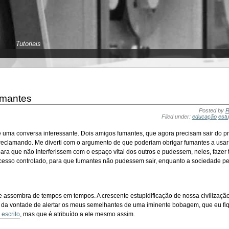
Tutoriais
umantes
Posted by
R
Filed under:
educação
estu
i de uma conversa interessante. Dois amigos fumantes, que agora precisam sair do 
 reclamando. Me diverti com o argumento de que poderiam obrigar fumantes a usa
 para que não interferissem com o espaço vital dos outros e pudessem, neles, faze
 acesso controlado, para que fumantes não pudessem sair, enquanto a sociedade p
 assombra de tempos em tempos. A crescente estupidificação de nossa civilizaçã
, da vontade de alertar os meus semelhantes de uma iminente bobagem, que eu fi
 escrito
, mas que é atribuído a ele mesmo assim.