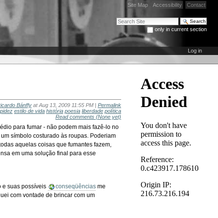
Site Map
Accessibility
Contact
Search Site
only in current section
Advanced Search…
Log in
icardo Bánffy
at Aug 13, 2009 11:55 PM |
Permalink
pidez
estilo de vida
história
poesia
liberdade
política
Read comments
(None yet)
prédio para fumar - não podem mais fazê-lo no
r um símbolo costurado às roupas. Poderiam
r todas aquelas coisas que fumantes fazem,
ensa em uma solução final para esse
o e suas possíveis
conseqüências
me
quei com vontade de brincar com um