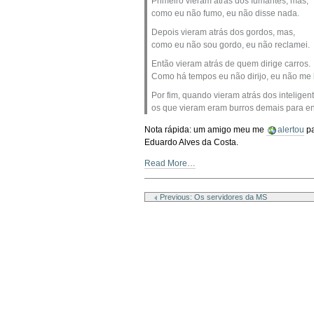
Primeiro vieram atras dos fumantes, mas,
como eu não fumo, eu não disse nada.
Depois vieram atrás dos gordos, mas,
como eu não sou gordo, eu não reclamei.
Então vieram atrás de quem dirige carros.
Como há tempos eu não dirijo, eu não me 
Por fim, quando vieram atrás dos intelige
os que vieram eram burros demais para en
Nota rápida: um amigo meu me
alertou
pa
Eduardo Alves da Costa.
Read More…
Document
Actions
Previous: Os servidores da MS