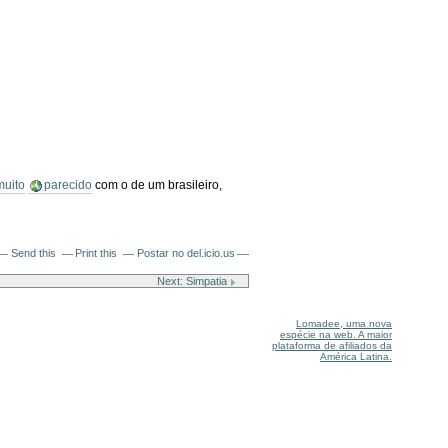
muito
parecido
com o de um brasileiro,
Send this
Print this
Postar no del.icio.us
Next: Simpatia
Lomadee, uma nova
espécie na web. A maior
plataforma de afiliados da
América Latina.