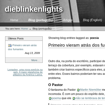
Skip
to
dieblinkenlights
content.
|
Skip
Sections
Home
Blog (português)
Artigos
Blog (English)
to
Personal
navigation
tools
→
You are here:
Home
Blog (português)
Showing blog entries tagged as:
poesia
Últimos Posts
Primeiro vieram atrás dos f
Primeiro vieram atrás
dos fumantes
Aug 13, 2009
More…
Outro dia, na porta do escritório, participe
terraço da cobertura, por exemplo, estavam
também criar bairros específicos para eles,
Lomadee, uma nova espécie na
web. A maior plataforma de
entre eles. Esses bairros poderiam ter seu
afiliados da América Latina.
problema.
O Pastor
O fantasma do Pastor
Martin Niemöller
me
incomoda. É com um pouco do espírito dele
poema
que ele
não se lembrava de ter