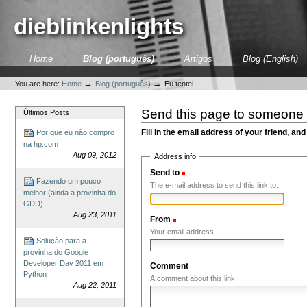
Skip
to
dieblinkenlights
content.
|
Skip
Sections
Home
Blog (português)
Artigos
Blog (English)
to
Personal
navigation
tools
→
→
You are here:
Home
Blog (português)
Eu tentei
Send this page to someone
Últimos Posts
Fill in the email address of your friend, and
Por que eu não compro
na hp.com
Aug 09, 2012
Address info
Send to
(Required)
Fazendo um pouco
The e-mail address to send this link to.
melhor (ainda a provinha do
GDD)
Aug 23, 2011
From
(Required)
Your email address.
Solução para a
provinha do Google
Developer Day 2011 em
Comment
Python
A comment about this link.
Aug 22, 2011