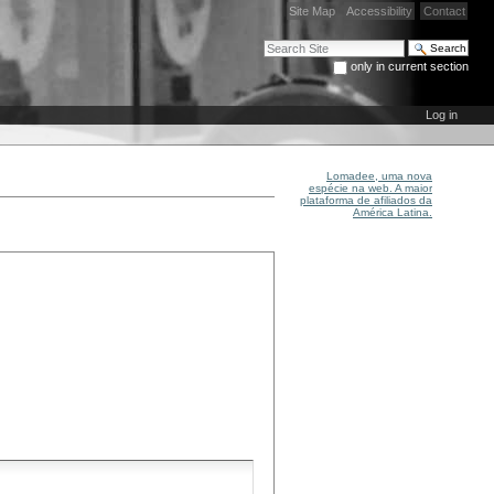
Site Map
Accessibility
Contact
Search Site
only in current section
Advanced Search…
Log in
Lomadee, uma nova
espécie na web. A maior
plataforma de afiliados da
América Latina.