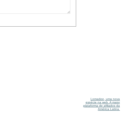
Lomadee, uma nova
espécie na web. A maior
plataforma de afiliados da
América Latina.