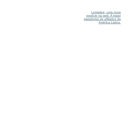
Lomadee, uma nova
espécie na web. A maior
plataforma de afiliados da
América Latina.