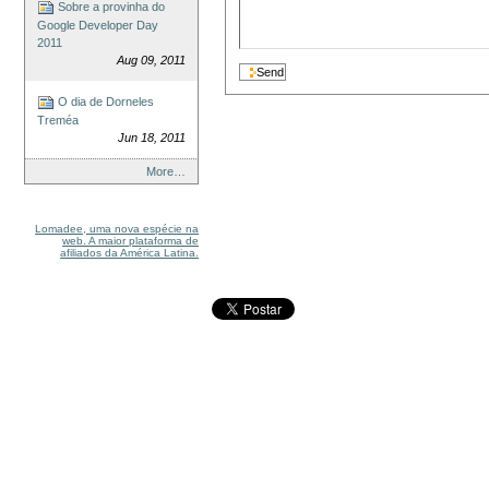
Sobre a provinha do
Google Developer Day
2011
Aug 09, 2011
O dia de Dorneles
Treméa
Jun 18, 2011
More…
Lomadee, uma nova espécie na
web. A maior plataforma de
afiliados da América Latina.