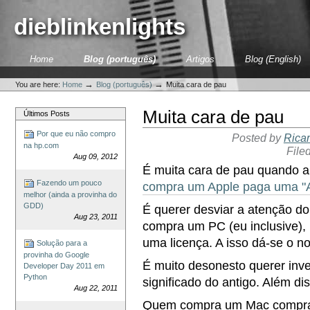
Skip
to
dieblinkenlights
content.
|
Skip
Sections
Home
Blog (português)
Artigos
Blog (English)
to
Personal
navigation
tools
→
→
You are here:
Home
Blog (português)
Muita cara de pau
Muita cara de pau
Últimos Posts
Por que eu não compro
Posted by
Ricar
na hp.com
File
Aug 09, 2012
É muita cara de pau quando 
Fazendo um pouco
compra um Apple paga uma "A
melhor (ainda a provinha do
GDD)
É querer desviar a atenção d
Aug 23, 2011
compra um PC (eu inclusive)
uma licença. A isso dá-se o no
Solução para a
provinha do Google
É muito desonesto querer inve
Developer Day 2011 em
Python
significado do antigo. Além d
Aug 22, 2011
Quem compra um Mac compra