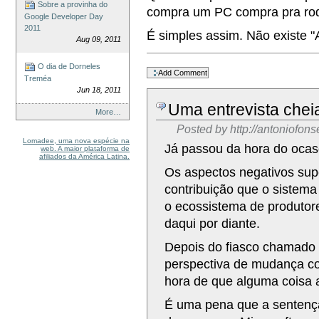
Sobre a provinha do
compra um PC compra pra ro
Google Developer Day
2011
É simples assim. Não existe "A
Aug 09, 2011
Document
O dia de Dorneles
Actions
Treméa
Jun 18, 2011
Uma entrevista chei
More…
Posted by
http://antoniofon
Lomadee, uma nova espécie na
Já passou da hora do ocas
web. A maior plataforma de
afiliados da América Latina.
Os aspectos negativos sup
contribuição que o sistema
o ecossistema de produtor
daqui por diante.
Depois do fiasco chamado V
perspectiva de mudança c
hora de que alguma coisa 
É uma pena que a sentença