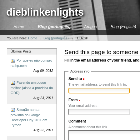
Skip
to
dieblinkenlights
content.
|
Skip
Sections
Home
Blog (português)
Artigos
Blog (English)
to
Personal
navigation
tools
→
→
You are here:
Home
Blog (português)
TEDxSP
Send this page to someone
Últimos Posts
Fill in the email address of your friend, and
Por que eu não compro
na hp.com
Aug 09, 2012
Address info
Send to
(Required)
Fazendo um pouco
The e-mail address to send this link to.
melhor (ainda a provinha do
GDD)
Aug 23, 2011
From
(Required)
Your email address.
Solução para a
provinha do Google
Developer Day 2011 em
Comment
Python
A comment about this link.
Aug 22, 2011