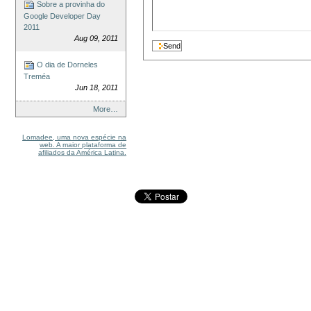
Sobre a provinha do
Google Developer Day
2011
Aug 09, 2011
O dia de Dorneles
Treméa
Jun 18, 2011
More…
Lomadee, uma nova espécie na
web. A maior plataforma de
afiliados da América Latina.