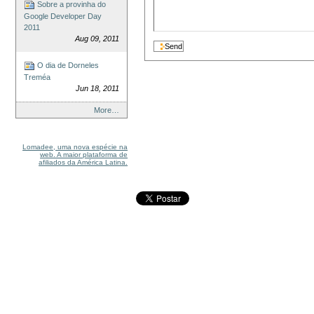
Sobre a provinha do
Google Developer Day
2011
Aug 09, 2011
O dia de Dorneles
Treméa
Jun 18, 2011
More…
Lomadee, uma nova espécie na
web. A maior plataforma de
afiliados da América Latina.