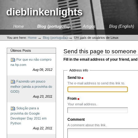
Skip
to
dieblinkenlights
content.
|
Skip
Sections
Home
Blog (português)
Artigos
Blog (English)
to
Personal
navigation
tools
→
→
You are here:
Home
Blog (português)
Um país de usuários de Linux
Send this page to someone
Últimos Posts
Fill in the email address of your friend, and
Por que eu não compro
na hp.com
Aug 09, 2012
Address info
Send to
(Required)
Fazendo um pouco
The e-mail address to send this link to.
melhor (ainda a provinha do
GDD)
Aug 23, 2011
From
(Required)
Your email address.
Solução para a
provinha do Google
Developer Day 2011 em
Comment
Python
A comment about this link.
Aug 22, 2011