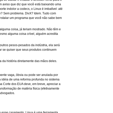
um aviso que diz que você está baixando uma
te indolor a codecs, o Linux é imbatível: até
Tube? Sem problema. DivX? Idem. Tudo com
e instalar um programa que você não sabe bem
 alguma coisa, já teriam mostrado. Não têm e
esmo alguma coisa crível, alguém acredita
outros pesos-pesados da indústria, ela será
ar se quiser que seus produtos continuem
 da história diretamente das mãos deles.
amente vaga, óbvia ou pode ser anulada por
a idéia de uma reforma profunda no sistema
ma Corte dos EUA deve, em breve, apreciar a
nsformação de matéria física (efetivamente
 advogados.
u esse casamento. Linux é uma ferramenta