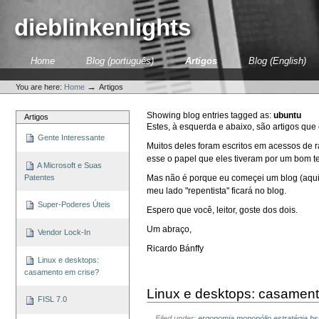
Skip
to
dieblinkenlights
content.
|
Skip
Sections
Home
Blog (português)
Artigos
Blog (English)
to
Personal
navigation
tools
→
You are here:
Home
Artigos
Showing blog entries tagged as:
ubuntu
Artigos
Estes, à esquerda e abaixo, são artigos que
Gente Interessante
Muitos deles foram escritos em acessos de 
esse o papel que eles tiveram por um bom 
A Microsoft e Suas
Patentes
Mas não é porque eu começei um blog (aqui 
meu lado "repentista" ficará no blog.
Super-Poderes Úteis
Espero que você, leitor, goste dos dois.
Um abraço,
Vendor Lock-In
Ricardo Bánffy
Linux e desktops:
casamento em crise?
Linux e desktops: casament
FISL 7.0
Filed under:
ergonomia
monopólio
estratégia
bs