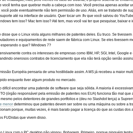
ue você tenha que quebrar muito a cabeça com isso. Você precisa apenas aceitar 
 você pode eventualmente não tem permissão de uso. Aliás, em se tratando de supor
 suporte até na interface de usuário. Quer tocar um .flv que você salvou do You
Windows tem isso? Mac tem isso? Até tem, mas você vai ter que pesquisar, baixar 
e disse que o Linux viola alguns milhares de patentes deles. Eu truco. Se tivessem
utadores e equipamentos de rede saem de fábrica com Linux. Se eles tivessem m
ão esperando o que? Windows 7?
ensivamente contra os interesses de empresas como IBM, HP, SGI, Intel, Google e 
andindo onerosos contratos de licenciamento que ela não terá opção senão assin
ssão Européia pensaria de uma hostilidade assim. A MS já recebeu a maior multa
túpido enquanto tiver algum produto no mercado.
o difícil encontrar uma patende de software que seja sólida. A maioria é excessiv
TO (órgão responsável pela emissão de patentes nos EUA) funciona tão mal que 
 mesmo pelos detentores de grandes portfolios e (deu no Slashdot terça) a Supre
rte menor
determinou que patentes devem ser sobre ou uma máquina ou sobre a tra
ncionam porque, muitas vezes, é mais barato pagar a licença do que as custas dos
s FUDistas que vivem disso.
 do Linux com o PC desktop não vingou. Bobagem. Primeiro, porque ninguém tento