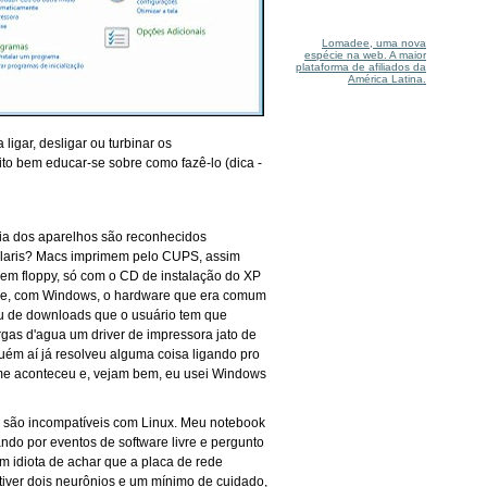
Lomadee, uma nova
espécie na web. A maior
plataforma de afiliados da
América Latina.
igar, desligar ou turbinar os
 bem educar-se sobre como fazê-lo (dica -
ria dos aparelhos são reconhecidos
Solaris? Macs imprimem pelo CUPS, assim
em floppy, só com o CD de instalação do XP
que, com Windows, o hardware que era comum
ou de downloads que o usuário tem que
rgas d'agua um driver de impressora jato de
ém aí já resolveu alguma coisa ligando pro
 me aconteceu e, vejam bem, eu usei Windows
o são incompatíveis com Linux. Meu notebook
ndo por eventos de software livre e pergunto
m idiota de achar que a placa de rede
 tiver dois neurônios e um mínimo de cuidado,