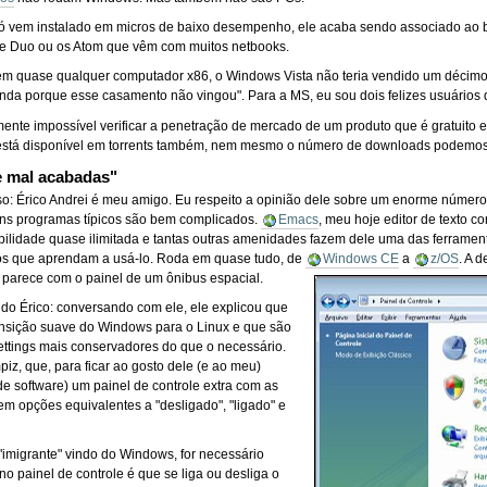
só vem instalado em micros de baixo desempenho, ele acaba sendo associado ao 
Duo ou os Atom que vêm com muitos netbooks.
 em quase qualquer computador x86, o Windows Vista não teria vendido um décim
nda porque esse casamento não vingou". Para a MS, eu sou dois felizes usuários d
mente impossível verificar a penetração de mercado de um produto que é gratuito e
s está disponível em torrents também, nem mesmo o número de downloads podemos 
 e mal acabadas"
o: Érico Andrei é meu amigo. Eu respeito a opinião dele sobre um enorme número 
uns programas típicos são bem complicados.
Emacs
, meu hoje editor de texto c
abilidade quase ilimitada e tantas outras amenidades fazem dele uma das ferram
os que aprendam a usá-lo. Roda em quase tudo, de
Windows CE
a
z/OS
. A 
se parece com o painel de um ônibus espacial.
do Érico: conversando com ele, ele explicou que
ansição suave do Windows para o Linux e que são
ettings mais conservadores do que o necessário.
, que, para ficar ao gosto dele (e ao meu)
de software) um painel de controle extra com as
m opções equivalentes a "desligado", "ligado" e
"imigrante" vindo do Windows, for necessário
o painel de controle é que se liga ou desliga o