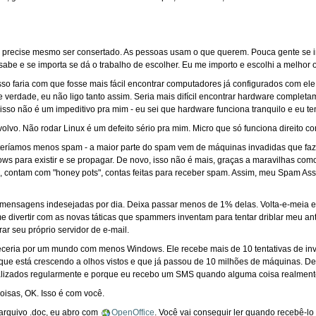
 precise mesmo ser consertado. As pessoas usam o que querem. Pouca gente se 
abe e se importa se dá o trabalho de escolher. Eu me importo e escolhi a melhor
sso faria com que fosse mais fácil encontrar computadores já configurados com ele
e verdade, eu não ligo tanto assim. Seria mais difícil encontrar hardware comple
 isso não é um impeditivo pra mim - eu sei que hardware funciona tranquilo e eu t
olvo. Não rodar Linux é um defeito sério pra mim. Micro que só funciona direito 
íamos menos spam - a maior parte do spam vem de máquinas invadidas que fazem
 para existir e se propagar. De novo, isso não é mais, graças a maravilhas com
e, contam com "honey pots", contas feitas para receber spam. Assim, meu Spam A
 mensagens indesejadas por dia. Deixa passar menos de 1% delas. Volta-e-meia eu
e divertir com as novas táticas que spammers inventam para tentar driblar meu a
ar seu próprio servidor de e-mail.
eceria por um mundo com menos Windows. Ele recebe mais de 10 tentativas de in
que está crescendo a olhos vistos e que já passou de 10 milhões de máquinas. De
nalizados regularmente e porque eu recebo um SMS quando alguma coisa realmente
oisas, OK. Isso é com você.
arquivo .doc, eu abro com
OpenOffice
. Você vai conseguir ler quando recebê-lo