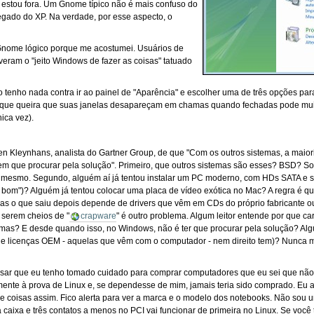
 estou fora. Um Gnome típico não é mais confuso do
ado do XP. Na verdade, por esse aspecto, o
Gnome lógico porque me acostumei. Usuários de
ram o "jeito Windows de fazer as coisas" tatuado
enho nada contra ir ao painel de "Aparência" e escolher uma de três opções para l
que queira que suas janelas desapareçam em chamas quando fechadas pode muito
ica vez).
en Kleynhans, analista do Gartner Group, de que "Com os outros sistemas, a maio
tem que procurar pela solução". Primeiro, que outros sistemas são esses? BSD? 
o mesmo. Segundo, alguém aí já tentou instalar um PC moderno, com HDs SATA e s
om")? Alguém já tentou colocar uma placa de vídeo exótica no Mac? A regra é 
mas o que saiu depois depende de drivers que vêm em CDs do próprio fabricante 
s serem cheios de "
crapware
" é outro problema. Algum leitor entende por que ca
mas? E desde quando isso, no Windows, não é ter que procurar pela solução? Algu
 de licenças OEM - aquelas que vêm com o computador - nem direito tem)? Nunca
essar que eu tenho tomado cuidado para comprar computadores que eu sei que nã
lmente à prova de Linux e, se dependesse de mim, jamais teria sido comprado. Eu a
 e coisas assim. Fico alerta para ver a marca e o modelo dos notebooks. Não sou u
 caixa e três contatos a menos no PCI vai funcionar de primeira no Linux. Se você