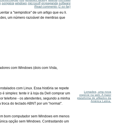
o
sempista
windows
microsoft
propaganda
software
Read comments
(1 so far)
ntar a "sempistice" de um artigo que eu li.
ades, um número razoável de mentiras que
tadores com Windows (dois com Vista,
stalados com Linux. Essa história se repete
Lomadee, uma nova
 simples: tente ir à loja da Dell comprar um
espécie na web. A maior
plataforma de afiliados da
por telefone - os atendentes, segundo a minha
América Latina.
 troca do teclado ABNT por um "normal".
ntrar um bom computador sem Windows em menos
ma única opção sem Windows. Contrastando um