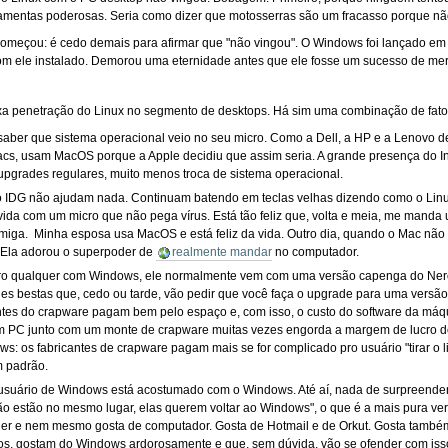
amentas poderosas. Seria como dizer que motosserras são um fracasso porque nã
começou: é cedo demais para afirmar que "não vingou". O Windows foi lançado em 
om ele instalado. Demorou uma eternidade antes que ele fosse um sucesso de me
ixa penetração do Linux no segmento de desktops. Há sim uma combinação de fato
saber que sistema operacional veio no seu micro. Como a Dell, a HP e a Lenovo 
, usam MacOS porque a Apple decidiu que assim seria. A grande presença do Inte
grades regulares, muito menos troca de sistema operacional.
do IDG não ajudam nada. Continuam batendo em teclas velhas dizendo como o Linu
a vida com um micro que não pega vírus. Está tão feliz que, volta e meia, me ma
iga. Minha esposa usa MacOS e está feliz da vida. Outro dia, quando o Mac não qu
. Ela adorou o superpoder de
realmente mandar
no computador.
o qualquer com Windows, ele normalmente vem com uma versão capenga do Nero, u
es bestas que, cedo ou tarde, vão pedir que você faça o upgrade para uma versão 
antes do crapware pagam bem pelo espaço e, com isso, o custo do software da máqui
C junto com um monte de crapware muitas vezes engorda a margem de lucro do 
: os fabricantes de crapware pagam mais se for complicado pro usuário "tirar o
m padrão.
 O usuário de Windows está acostumado com o Windows. Até aí, nada de surpreend
ão estão no mesmo lugar, elas querem voltar ao Windows", o que é a mais pura ve
der e nem mesmo gosta de computador. Gosta de Hotmail e de Orkut. Gosta tam
os, gostam do Windows ardorosamente e que, sem dúvida, vão se ofender com isso