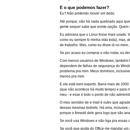
E o que podemos fazer?
Eu? Não pretendo mover um dedo.
Até porque, não há nada quebrado aqui que
gente sequer sabe que existe opção. Quem s
Eu adoraria que o Linux fosse mais usado. I
como eu sempre fz minha vida toda), mas, d
de trabalho. Mas, como eu disse lá no meio,
Se por acaso eu comprar e não rodar, eu dev
Com menos usuários de Windows, também ter
dependem de falhas de segurança do Windows
problema pra mim. Meus domínios, inclusiv
menos pra mim.
E ele está bem esperto. Barra mais de 2000
(que não acontece há muito tempo) e para m
meu - e esse é todo o ponto de não administr
O meu servidor de e-mail é outro que agrad
dessas mesmas botnets. Há uma, inclusive, 
porque o firewall dele gera logs que são a
Se você usa Windows e não liga pra essas c
Se você que gosta do Office me mandar um 