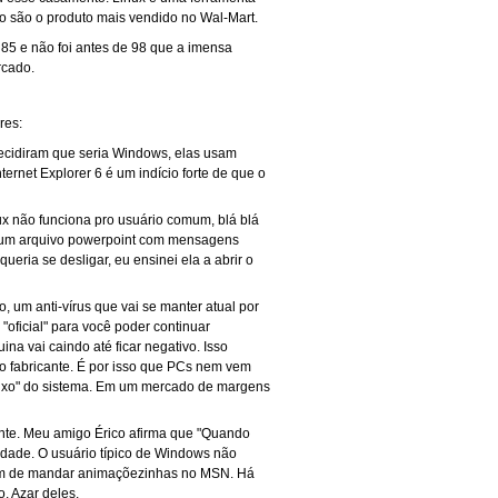
o são o produto mais vendido no Wal-Mart.
85 e não foi antes de 98 que a imensa
rcado.
res:
decidiram que seria Windows, elas usam
rnet Explorer 6 é um indício forte de que o
x não funciona pro usuário comum, blá blá
nda um arquivo powerpoint com mensagens
eria se desligar, eu ensinei ela a abrir o
m anti-vírus que vai se manter atual por
"oficial" para você poder continuar
na vai caindo até ficar negativo. Isso
fabricante. É por isso que PCs nem vem
 lixo" do sistema. Em um mercado de margens
ente. Meu amigo Érico afirma que "Quando
rdade. O usuário típico de Windows não
bém de mandar animaçõezinhas no MSN. Há
. Azar deles.