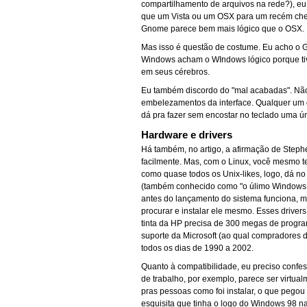
compartilhamento de arquivos na rede?), eu
que um Vista ou um OSX para um recém cheg
Gnome parece bem mais lógico que o OSX.
Mas isso é questão de costume. Eu acho o 
Windows acham o WIndows lógico porque tive
em seus cérebros.
Eu também discordo do "mal acabadas". Não t
embelezamentos da interface. Qualquer um 
dá pra fazer sem encostar no teclado uma ún
Hardware e drivers
Há também, no artigo, a afirmação de Steph
facilmente. Mas, com o Linux, você mesmo 
como quase todos os Unix-likes, logo, dá n
(também conhecido como "o úlimo Windows b
antes do lançamento do sistema funciona, 
procurar e instalar ele mesmo. Esses driver
tinta da HP precisa de 300 megas de progra
suporte da Microsoft (ao qual compradores
todos os dias de 1990 a 2002.
Quanto à compatibilidade, eu preciso conf
de trabalho, por exemplo, parece ser virtua
pras pessoas como foi instalar, o que pegou
esquisita que tinha o logo do Windows 98 na