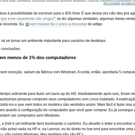
diversidade
jornalism
eus à possibilidade de escrever para o IDG Now. É que dessa vez não deu pra ague
r que esse casamento não vingou
", se diz algumas verdades, algumas meias-verd
e incorreta. Eu
nem mesmo fui o único a discordar
do artigo.
.
vá se tornar um ambiente importante para usuários de desktops.
s conclusões.
o em menos de 1% dos computadores
 sem exceção, saíram da fábrica com Windows. A conta, então, apontaria 5 compu
mpo suficiente para fazer um back-up do HD. Imediatamente após isso, foram rein
uquíssimas pessoas compram seus computadores com Linux instalado. A explicação é
contrá-los e que nem todos os modelos são vendidos assim. Mais fácil é fazer isso 
veis quanto à configuração do computador que você quer comprar. Eu já consegui a
 podem ser comprados sem Windows.
, a Dell é um brilhante farol iluminando o caminho. Eu desafio o leitor a enco
u não achei nada na HP e, na Lenovo, eu fui direto no low-end para encontrar u
sos
não rodam Windows. Mas também não são PCs.