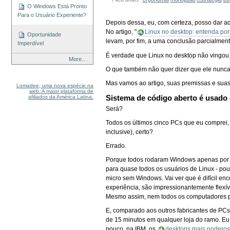
O Windows Está Pronto
Para o Usuário Experiente?
Depois dessa, eu, com certeza, posso dar ad
No artigo, "
Linux no desktop: entenda po
Oportunidade
levam, por fim, a uma conclusão parcialment
Imperdível
É verdade que Linux no desktop não vingou
More…
O que também não quer dizer que ele nunca 
Mas vamos ao artigo, suas premissas e sua
Lomadee, uma nova espécie na
web. A maior plataforma de
Sistema de código aberto é usad
afiliados da América Latina.
Será?
Todos os últimos cinco PCs que eu comprei,
inclusive), certo?
Errado.
Porque todos rodaram Windows apenas por te
para quase todos os usuários de Linux - po
micro sem Windows. Vai ver que é difícil en
experiência, são impressionantemente flexí
Mesmo assim, nem todos os computadores
E, comparado aos outros fabricantes de PCs
de 15 minutos em qualquer loja do ramo. E
pouco, na IBM, os
desktops mais podero