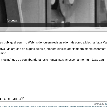
Tutoriais
 eu publiquei aqui, no Webinsider ou em revistas e jornais como a Macmania, a M
raiva. Me orgulho de alguns deles e, embora eles sejam "temporalmente esparsos
tempo.
mesmo) que eu vou abandoná-los e nunca mais acrescentar nenhum texto aqui - os
o em crise?
Posted by
R
d
unix
linux
estupidez
imprensa
fracasso
desktop
windows7
internet
vantagem competitiva
d