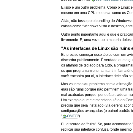
E isso é um outro problema. Como o Linux 
mesmo em uma CPU modesta, como os Core 
Aliás, não fosse pelo bundling de Windows
coisas como "Windows Vista e desktop, ente
Outro ponto importante aqui é que é pratica
livremente. E, uma vez que a maioria dele
"As interfaces de Linux são ruins
Eu preciso começar esse tópico com um avis
discordar publicamente. É verdade que alg
os atalhos de teclado para tudo, a program
os que programam e tomam anti-inflamatóri
você encontra por aí, a interface dele não 
Mas voltemos au problema com a afirmação 
elas são ruins porque não permitem uma tr
mal acabadas porque, por default, adotam s
Um exemplo que ele mencionou é o do Compiz
precisa que seja instalado (via gerenciador 
configurações avançadas (o painel padrão te
"
OMFG
").
Eu discordo do "ruim". Se, para acomodar o 
replicar sua interface confusa (onde mesmo n