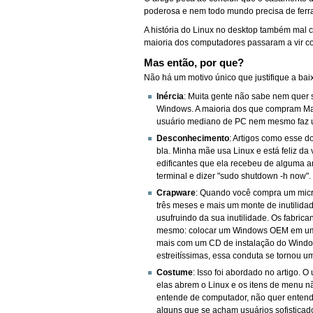
poderosa e nem todo mundo precisa de ferr
A história do Linux no desktop também mal 
maioria dos computadores passaram a vir c
Mas então, por que?
Não há um motivo único que justifique a ba
Inércia
: Muita gente não sabe nem quer 
Windows. A maioria dos que compram Macs
usuário mediano de PC nem mesmo faz up
Desconhecimento
: Artigos como esse 
bla. Minha mãe usa Linux e está feliz d
edificantes que ela recebeu de alguma am
terminal e dizer "sudo shutdown -h now"
Crapware
: Quando você compra um micr
três meses e mais um monte de inutilidad
usufruindo da sua inutilidade. Os fabric
mesmo: colocar um Windows OEM em um P
mais com um CD de instalação do Windows
estreitíssimas, essa conduta se tornou u
Costume
: Isso foi abordado no artigo.
elas abrem o Linux e os itens de menu n
entende de computador, não quer enten
alguns que se acham usuários sofisticad