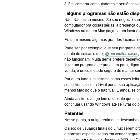
é fácil comprar computadores e periféricos
"alguns programas não estão disp
Não. Não estão mesmo. Se seu negócio são j
computador pra coisas sérias, a presença o
Windows ou de um Mac (faça-se um favor e 
Existem mesmo algumas grandes lacunas no
Pode ser, por exemplo, que seu programa d
monte de coisas e que,
em muitos casos
,
não funcionam. Muita gente prefere desenvo
fazer um programa de prateleira para, digam
venda, o único método seguro de manter seus
Por outro lado, um sistema como esses feit
seus clientes, seria trivial portar sua aplic
menos Mac do que o habitual. E ainda, se 
Ainda assim, o artigo tem razão: até que o
continuar usando Windows até se livrar do p
Patentes
Nesse ponto, o artigo realmente descamba 
O risco de usuários finais do Linux serem p
empresas especializadas em vender seguros d
distribuir, por exemplo, decoders MP3, no C