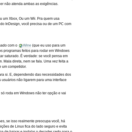
ner não atenda ambas as exigências.
 Ou um Xbox, Ou um Wii. Pra quem usa
u do InDesign, você precisa ou de um PC com
usado com o
Wine
(que eu uso para um
ios programas feitos para rodar em Windows
tar saturado. É verdade: se você pensa em
 Mala direta, nem se fala. Uma vez feita a
de um competidor.
para si. E, dependendo das necessidades dos
eus usuários não ligarem para uma interface
e só roda em Windows não ter opção e vai
eses, se isso realmente preocupa você, há
ções de Linux fica do lado seguro e evita
a de baixar e instalar o decoder certo para o