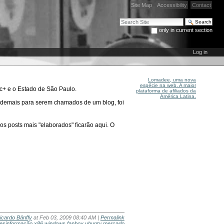
Site Map
Accessibility
Contact
Search Site
only in current section
Advanced Search…
Log in
Lomadee, uma nova
espécie na web. A maior
ac+ e o Estado de São Paulo.
plataforma de afiliados da
América Latina.
" demais para serem chamados de um blog, foi
 posts mais "elaborados" ficarão aqui. O
icardo Bánffy
at Feb 03, 2009 08:40 AM |
Permalink
esinformação
x86
windows fanboy
ubuntu
mercado