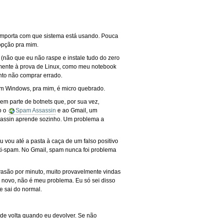
importa com que sistema está usando. Pouca
 opção pra mim.
 (não que eu não raspe e instale tudo do zero
tamente à prova de Linux, como meu notebook
ento não comprar errado.
com Windows, pra mim, é micro quebrado.
 parte de botnets que, por sua vez,
o o
Spam Assassin
e ao Gmail, um
ssassin aprende sozinho. Um problema a
 vou até a pasta à caça de um falso positivo
nti-spam. No Gmail, spam nunca foi problema
vasão por minuto, muito provavelmente vindas
 novo, não é meu problema. Eu só sei disso
 sai do normal.
 de volta quando eu devolver. Se não