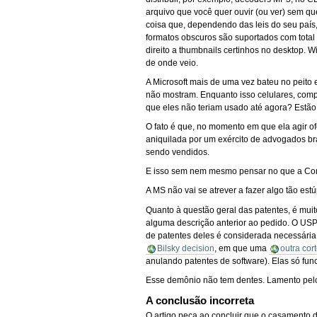
arquivo que você quer ouvir (ou ver) sem q
coisa que, dependendo das leis do seu país,
formatos obscuros são suportados com total
direito a thumbnails certinhos no desktop. 
de onde veio.
A Microsoft mais de uma vez bateu no peito 
não mostram. Enquanto isso celulares, comp
que eles não teriam usado até agora? Est
O fato é que, no momento em que ela agir of
aniquilada por um exército de advogados br
sendo vendidos.
E isso sem nem mesmo pensar no que a Comi
A MS não vai se atrever a fazer algo tão es
Quanto à questão geral das patentes, é muit
alguma descrição anterior ao pedido. O USP
de patentes deles é considerada necessária
Bilsky decision
, em que uma
outra co
anulando patentes de software). Elas só fu
Esse demônio não tem dentes. Lamento pelo
A conclusão incorreta
O artigo peca ao concluir que o casamento