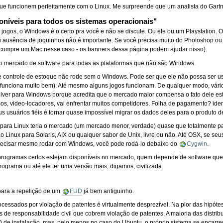
 que funcionem perfeitamente com o Linux. Me surpreende que um analista do Gart
oníveis para todos os sistemas operacionais"
ogos, o Windows é o certo pra você e não se discute. Ou ele ou um Playstation.
u ausência de joguinhos não é importante. Se você precisa muito do Photoshop o
compre um Mac nesse caso - os banners dessa página podem ajudar nisso).
 mercado de software para todas as plataformas que não são Windows.
e controle de estoque não rode sem o Windows. Pode ser que ele não possa ser 
 funciona muito bem). Até mesmo alguns jogos funcionam. De qualquer modo, vár
lver para Windows porque acredita que o mercado maior compensa o fato dele es
os, video-locadores, vai enfrentar muitos competidores. Folha de pagamento? idem.
 usuários fiéis é tornar quase impossível migrar os dados deles para o produto 
o para Linux teria o mercado (um mercado menor, verdade) quase que totalmente 
ação Linux para Solaris, AIX ou qualquer sabor de Unix, livre ou não. Até OSX, se s
precisar mesmo rodar com Windows, você pode rodá-lo debaixo do
Cygwin
.
s programas certos estejam disponíveis no mercado, quem depende de software qu
rograma ou até ele ter uma versão mais, digamos, civilizada.
para a repetição de um
FUD
já bem antiguinho.
rocessados por violação de patentes é virtualmente desprezível. Na pior das hipót
e responsabilidade civil que cobrem violação de patentes. A maioria das distribui
D de instalação, mas, pelo menos no caso do Ubuntu, o próprio sistema se encarreg