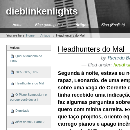
Skip
to
dieblinkenlights
content.
|
Skip
Sections
Home
Blog (português)
Artigos
Blog (English)
to
Personal
navigation
tools
→
→
You are here:
Home
Artigos
Headhunters do Mal
Headhunters do Mal
Artigos
Qual o tamanho do
by
Ricardo B
Linux
— filed under:
headhu
Segunda à noite, estava eu
20%, 30%, 50%
rapaz, Leonardo, de uma emp
Headhunters do Mal
sobre uma vaga de Gerente d
tinha recebido uma indicaçã
O Plone Symposium e
porque você devia ir
faz algumas perguntas sobre 
quero com minha carreira. E
Dignidade
que faço projetos, oriento e
Além do x86, Parte 2
carrego pianos e apago incê