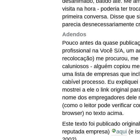
desanimado, batido até. Me ar
visita na hora - poderia ter tr
primeira conversa. Disse que s
parecia desnecessariamente cr
Adendos
Pouco antes da quase publica
profissional na Você S/A, um
recolocação) me procurou, me
caluniosos - alguém copiou me
uma lista de empresas que inc
cabível processo. Eu expliquei
mostrei a ele o link original p
nome dos empregadores dele 
(como o leitor pode verificar c
browser) no texto acima.
Este texto foi publicado origi
reputada empresa)
aqui
(e is
2002).