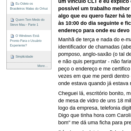
um vínculo CLT e eu explico
Eu Odeio os
possível um trabalho melhor
Brasileiros Malas do Orkut
algo que eu quero fazer há 
Quem Tem Medo do
às 10:00 do dia seguinte e f
Steve Mau - Parte 1
endereço para onde eu devo i
O Windows Está
Manhã de terça e nada do e-ma
Pronto Para o Usuário
identificador de chamadas (ab
Experiente?
pomposo, anglo-saxão (o tal de
Simplicidade
e não quis perguntar - não fari
More…
peço o endereço e me certific
vezes em que me perdi dentro 
onde estava quando já estava
Cheguei lá, escritório bonito,
de mesa de vidro de uns 18 mil
logo da empresa, telefonia di
Digo que tinha hora com Caroli
bom" me dá uma ficha para pr