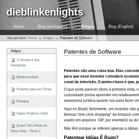
Skip
to
dieblinkenlights
content.
|
Skip
Sections
Home
Blog (português)
Artigos
Blog (English)
to
Personal
navigation
tools
→
→
You are here:
Home
Artigos
Patentes de Software
Patentes de Software
Artigos
O Mundo é dos
Sempistas
Patentes são uma coisa boa. Elas concede
para que esse inventor considere economi
Biodiversidade
canal da televisão. O ponto-chave é que, p
O que pode parecer óbvio à primeira vista,
Projetos para as Férias
curiosidade possa aprender em relativamen
assessoria jurídica quanto sou para fazer u
Pirataria
Aqui no Brasil, felizmente, um inventor não 
Super-Poderes Úteis
famosa "one click shopping" da Amazon.co
usado em arquivos .GIF, por exemplo) ou do 
Quem Tem Medo do
Não têm porque se referem apenas a idéias
Steve Mau - Parte 2
Patentear Idéias É Ruim?