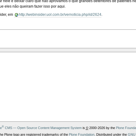
ar nele é deixar claro que não aprovamos o que grandes detentores de patentes ne
ue eles não queiram fazer isso por aqui.
sider, em
http://webinsider.uol.com.br/vernoticia.php/id/2624
.
®
ne
CMS — Open Source Content Management System
is
©
2000-2026 by the
Plone Founda
he Plone logo are registered trademarks of the
Plone Foundation
. Distributed under the
GNU 