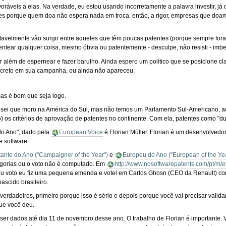
oráveis a elas. Na verdade, eu estou usando incorretamente a palavra investir, j
porque quem doa não espera nada em troca, então, a rigor, empresas que doam 
vitavelmente vão surgir entre aqueles que têm poucas patentes (porque sempre for
tear qualquer coisa, mesmo óbvia ou patentemente - desculpe, não resisti - imbec
r além de espernear e fazer barulho. Ainda espero um político que se posicione c
iscreto em sua campanha, ou ainda não apareceu.
mas é bom que seja logo.
sei que moro na América do Sul, mas não temos um Parlamento Sul-Americano, a
aro) os critérios de aprovação de patentes no continente. Com ela, patentes como "
do Ano", dado pela
European Voice
é Florian Müller. Florian é um desenvolvedo
e software.
itante do Ano ("Campaigner of the Year")
e
Europeu do Ano ("European of the Ye
egorias ou o voto não é computado. Em
http://www.nosoftwarepatents.com/pt/m/e
meu voto eu fiz uma pequena emenda e votei em Carlos Ghosn (CEO da Renault) 
ascido brasileiro.
erdadeiros, primeiro porque isso é sério e depois porque você vai precisar validar
ue você deu.
 ser dados até dia 11 de novembro desse ano. O trabalho de Florian é importante.