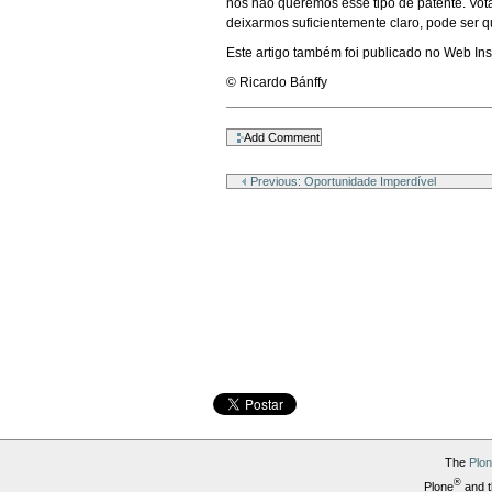
nós não queremos esse tipo de patente. Vot
deixarmos suficientemente claro, pode ser q
Este artigo também foi publicado no Web In
© Ricardo Bánffy
Document
Actions
Previous: Oportunidade Imperdível
The
Plo
®
Plone
and t