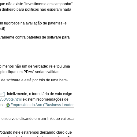
á que não existe "investimento em campanha".
dinheiro para políticos não esperam nada
am rigorosos na avaliação de patentes) e
il).
laramente contra patentes de software para
o menos não um de verdade) rejeitou uma
duplo clique em PDAs" seriam válidas.
r de software e está por trás de uma bem-
ar")
. Infelizmente, o formulário de voto exige
v50/vote.html
existem recomendações de
como
Empresário do Ano ("Business Leader
 o seu voto clicando em um link que vai estar
 Votando nele estaremos deixando claro que