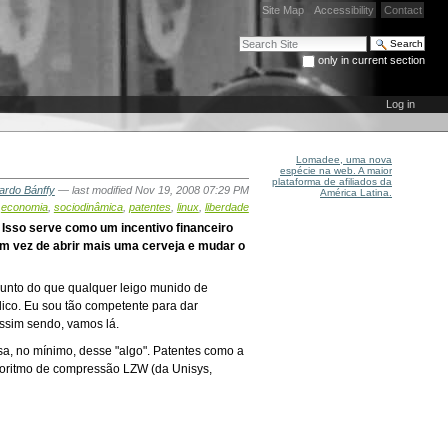
Site Map
Accessibility
Contact
Search Site
only in current section
Advanced Search…
Log in
Lomadee, uma nova
espécie na web. A maior
plataforma de afiliados da
ardo Bánffy
—
last modified
Nov 19, 2008 07:29 PM
América Latina.
,
economia
,
sociodinâmica
,
patentes
,
linux
,
liberdade
Isso serve como um incentivo financeiro
em vez de abrir mais uma cerveja e mudar o
sunto do que qualquer leigo munido de
ico. Eu sou tão competente para dar
Assim sendo, vamos lá.
isa, no mínimo, desse "algo". Patentes como a
oritmo de compressão LZW (da Unisys,