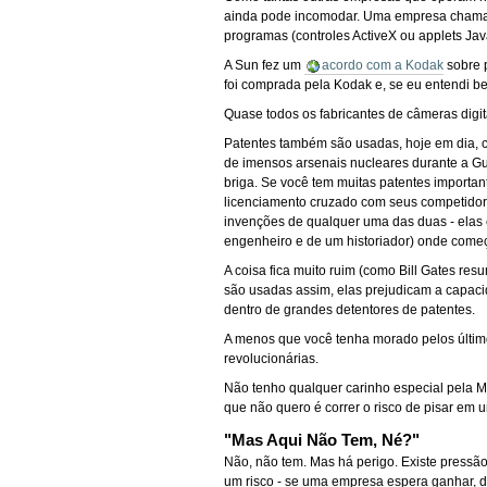
ainda pode incomodar. Uma empresa chamad
programas (controles ActiveX ou applets Ja
A Sun fez um
acordo com a Kodak
sobre 
foi comprada pela Kodak e, se eu entendi b
Quase todos os fabricantes de câmeras digi
Patentes também são usadas, hoje em dia, c
de imensos arsenais nucleares durante a Gu
briga. Se você tem muitas patentes importa
licenciamento cruzado com seus competidor
invenções de qualquer uma das duas - elas 
engenheiro e de um historiador) onde come
A coisa fica muito ruim (como Bill Gates 
são usadas assim, elas prejudicam a capaci
dentro de grandes detentores de patentes.
A menos que você tenha morado pelos últim
revolucionárias.
Não tenho qualquer carinho especial pela Mi
que não quero é correr o risco de pisar em
"Mas Aqui Não Tem, Né?"
Não, não tem. Mas há perigo. Existe pressã
um risco - se uma empresa espera ganhar, d