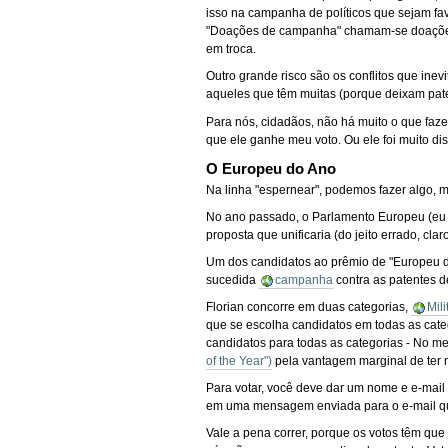
isso na campanha de políticos que sejam fav
"Doações de campanha" chamam-se doações 
em troca.
Outro grande risco são os conflitos que ine
aqueles que têm muitas (porque deixam paten
Para nós, cidadãos, não há muito o que faze
que ele ganhe meu voto. Ou ele foi muito d
O Europeu do Ano
Na linha "espernear", podemos fazer algo, 
No ano passado, o Parlamento Europeu (eu 
proposta que unificaria (do jeito errado, cl
Um dos candidatos ao prêmio de "Europeu 
sucedida
campanha
contra as patentes d
Florian concorre em duas categorias,
Mil
que se escolha candidatos em todas as cat
candidatos para todas as categorias - No 
of the Year")
pela vantagem marginal de ter n
Para votar, você deve dar um nome e e-mail v
em uma mensagem enviada para o e-mail q
Vale a pena correr, porque os votos têm que