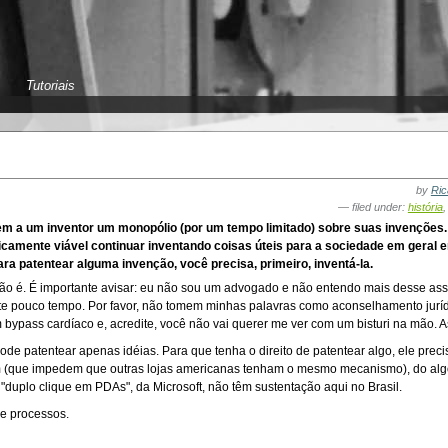
Tutoriais
by
Ric
— filed under:
história
m a um inventor um monopólio (por um tempo limitado) sobre suas invenções. 
camente viável continuar inventando coisas úteis para a sociedade em geral 
ara patentear alguma invenção, você precisa, primeiro, inventá-la.
 não é. É importante avisar: eu não sou um advogado e não entendo mais desse as
te pouco tempo. Por favor, não tomem minhas palavras como aconselhamento juríd
m bypass cardíaco e, acredite, você não vai querer me ver com um bisturi na mão. 
pode patentear apenas idéias. Para que tenha o direito de patentear algo, ele prec
m (que impedem que outras lojas americanas tenham o mesmo mecanismo), do alg
"duplo clique em PDAs", da Microsoft, não têm sustentação aqui no Brasil.
 e processos.