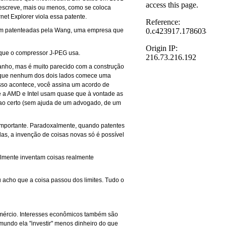
screve, mais ou menos, como se coloca
et Explorer viola essa patente.
oram patenteadas pela Wang, uma empresa que
que o compressor J-PEG usa.
anho, mas é muito parecido com a construção
el que nenhum dos dois lados comece uma
isso acontece, você assina um acordo de
e a AMD e Intel usam quase que à vontade as
r ao certo (sem ajuda de um advogado, de um
importante. Paradoxalmente, quando patentes
as, a invenção de coisas novas só é possível
lmente inventam coisas realmente
u acho que a coisa passou dos limites. Tudo o
comércio. Interesses econômicos também são
mundo ela "investir" menos dinheiro do que