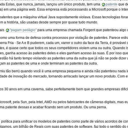
a Eolas, que nunca, jamais, lançou um único produto, tem uma
patente
que de
va) em uma página web. Essa empresa está processando a Microsoft porque o Intern
patentes que a máquina virtual Java supostamente violava. Essas tecnologias f
em a história, são usadas desde sempre por quase tudo mundo.
tais
"pagam pedágio"
para uma empresa chamada Forgent que patenteou algo 
omo uma forma de defesa contra processos por violação de patentes. Parece estr
erra Fria - Se A e B puderem, cada um, varrer o outro da face da Terra, é prováv
ntes, é quase certo que todos os seus competidores violem uma ou outra. Quando 
es, ganha acesso às patentes deles e eles ganham acesso às suas. É por isso qu
estão há tanto tempo violando as patentes uma da outra que já não se pode dize
çam as patentes de uma e onde terminam as patentes da outra.
resumiu tão bem) quando você é uma empresa pequena e ainda não patenteou nada 
dade de inovação do mercado, tornando arriscado lançar um novo produto. Com el
os 30 anos em uma caverna, sabe perfeitamente bem que grandes empresas difici
crosoft, pela Sun, pela Intel, AMD ou pelos fabricantes de câmeras digitais, mas e
 uma patente dessas e acabar ficando sem um produto. Ou uma perna.
o política para unificar os modelos de patentes como parte de vários acordos de 
igamos, um bilhão de Reais com suas patentes de software, faz todo o sentido do 