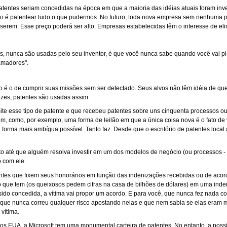
atentes seriam concedidas na época em que a maioria das idéias atuais foram inve
ção é patentear tudo o que pudermos. No futuro, toda nova empresa sem nenhuma p
rem. Esse preço poderá ser alto. Empresas estabelecidas têm o interesse de elim
s, nunca são usadas pelo seu inventor, é que você nunca sabe quando você vai p
amadores".
no é o de cumprir suas missões sem ser detectado. Seus alvos não têm idéia de qu
zes, patentes são usadas assim.
te esse tipo de patente e que recebeu patentes sobre uns cinquenta processos o
m, como, por exemplo, uma forma de leilão em que a única coisa nova é o fato de 
orma mais ambígua possível. Tanto faz. Desde que o escritório de patentes local 
morto até que alguém resolva investir em um dos modelos de negócio (ou processos 
 com ele.
es que fixem seus honorários em função das indenizações recebidas ou de acordo
do que tem (os queixosos pedem cifras na casa de bilhões de dólares) em uma in
 sido concedida, a vítima vai propor um acordo. E para você, que nunca fez nada c
, que nunca correu qualquer risco apostando nelas e que nem sabia se elas eram 
vítima.
s EUA, a Microsoft tem uma monumental carteira de patentes. No entanto, a poss