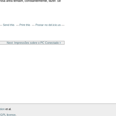
ssa área tentam, constantemente, fazer. Se
Send this
Print this
Postar no del.icio.us
Next: Impressões sobre o PC Conectado
tion
et al.
GPL license
.