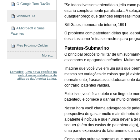
O Google Tem Razão
"Se todos tivessem entendido o jeito como p
estaria completamente paralizada... A solu
Windows 13
qualquer preço que grandes empresas impuse
Bill Gates, memorando interno, 1991
A Microsoft e Suas
O problema com patentear idéias que, depoi
Patentes
descritas como "minas terrestres para progr
Meu Próximo Celular
Patentes-Submarino
O principal propósito militar de um submari
More…
escombros e apagando incêndios. Muitas ve
Imagine que você vive em um país que permi
Lomadee, uma nova espécie na
mesmo ser variações de coisas que já existe
web. A maior plataforma de
afiliados da América Latina.
normalmente, fraseadas cuidadosamente da f
contrário, patentes válidas.
Feito isso, você fica quieto e se finge de 
patenteou e comece a ganhar muito dinheiro
Nessa hora você chama advogados de patent
perspectiva de gastar muito mais dinheiro 
a patente é ridícula e que nunca deveria ter
sequer (além das custas de patentear algo)
uma parte expressiva do faturamento da sua 
Como tantas outras empresas que operam no