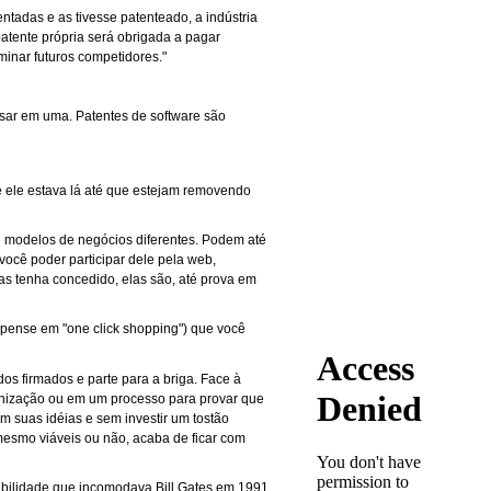
ntadas e as tivesse patenteado, a indústria
atente própria será obrigada a pagar
inar futuros competidores."
isar em uma. Patentes de software são
e ele estava lá até que estejam removendo
u modelos de negócios diferentes. Podem até
você poder participar dele pela web,
as tenha concedido, elas são, até prova em
- pense em "one click shopping") que você
s firmados e parte para a briga. Face à
denização ou em um processo para provar que
om suas idéias e sem investir um tostão
mesmo viáveis ou não, acaba de ficar com
ibilidade que incomodava Bill Gates em 1991