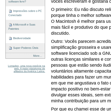
vocês escreveram e gostaria d
software livre?
O primeiro: Eu não discuto re
Impressões sobre o PC
porque tinha o melhor softwa
Conectado
O Macintosh é melhor para u
A Microsoft e Suas
mais fácil e produtivo do que
Patentes
discutido.
Biodiversidade
Outro: Vocês parecem acredita
simplificação grosseira e usar
Super-Poderes Úteis
software licenciado sob a GN
More…
outras licenças similares e co
pessoas que estão sendo iludi
Lomadee, uma nova espécie na
web. A maior plataforma de
voluntários altamente capaci
afiliados da América Latina.
habilidades para fazer um m
em que me angustiava o fato 
impacto positivo no bem-estar
divulgar esses ideais, sem ex
minha contribuição para um 
Por que eu chamei esse de u