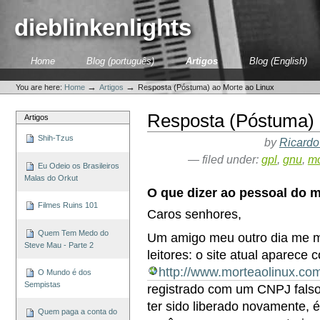
Skip
to
dieblinkenlights
content.
|
Skip
Sections
Home
Blog (português)
Artigos
Blog (English)
to
Personal
navigation
tools
→
→
You are here:
Home
Artigos
Resposta (Póstuma) ao Morte ao Linux
Resposta (Póstuma) 
Artigos
Shih-Tzus
by
Ricardo
— filed under:
gpl
,
gnu
,
mo
Eu Odeio os Brasileiros
Malas do Orkut
O que dizer ao pessoal do 
Filmes Ruins 101
Caros senhores,
Quem Tem Medo do
Um amigo meu outro dia me
Steve Mau - Parte 2
leitores: o site atual aparec
http://www.morteaolinux.com
O Mundo é dos
Sempistas
registrado com um CNPJ falso 
ter sido liberado novamente, 
Quem paga a conta do