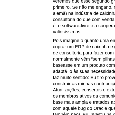
veremos que esse segundo gr
primeiro. Se não me engano,
alemã) na indústria de caixin
consultoria do que com venda 
é: o software-livre e a cooper
valiosíssimos.
Pois imagine o quanto uma e
coprar um ERP de caixinha e g
de consultoria para fazer com 
normalmente vêm "sem pilhas")
baseasse em um produto co
adaptá-lo às suas necessidad
faz muito sentido: Eu tiro pro
construir as minhas contribui
Atualizações, consertos e ext
os membros ativos da comuni
base mais ampla e tratados a
com aquele bug do Oracle que
também não). Eu investi uns x