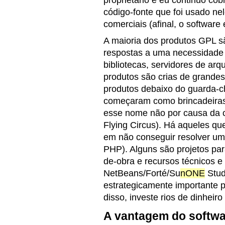
proprietário e eu continuo cob
código-fonte que foi usado ne
comerciais (afinal, o software
A maioria dos produtos GPL s
respostas a uma necessidade 
bibliotecas, servidores de ar
produtos são crias de grandes
produtos debaixo do guarda-
começaram como brincadeiras
esse nome não por causa da 
Flying Circus). Há aqueles qu
em não conseguir resolver u
PHP). Alguns são projetos p
de-obra e recursos técnicos e
NetBeans/Forté/Su
nONE
Stud
estrategicamente importante p
disso, investe rios de dinhei
A vantagem do softwar