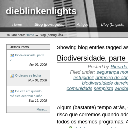
Skip
to
dieblinkenlights
content.
|
Skip
Sections
Home
Blog (português)
Artigos
Blog (English)
to
Personal
navigation
tools
→
You are here:
Home
Blog (português)
Showing blog entries tagged a
Últimos Posts
Biodiversidade, parte
Biodiversidade, parte
2
Apr 09, 2009
Posted by
Ricardo
Filed under:
segurança
mon
O círculo se fecha
estupidez
primeiro de abri
Nov 04, 2008
biodiversidade
darwi
comunidade
sempista
windo
De vez em quando,
até eles acertam a mão
Sep 19, 2008
Algum (bastante) tempo atrás, 
More…
risco que corremos quando ad
todos os mesmos programas. Ale