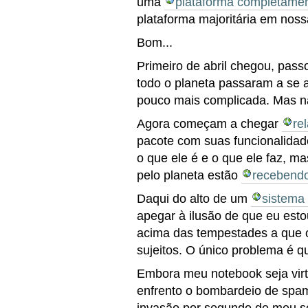
uma
plataforma completamen
plataforma majoritária em nos
Bom...
Primeiro de abril chegou, pas
todo o planeta passaram a se a
pouco mais complicada. Mas n
Agora começam a chegar
re
pacote com suas funcionalidad
o que ele é e o que ele faz, m
pelo planeta estão
recebend
Daqui do alto de um
sistema
apegar à ilusão de que eu est
acima das tempestades a que o
sujeitos. O único problema é q
Embora meu notebook seja virt
enfrento o bombardeio de spam,
invasão por segundo de meu se