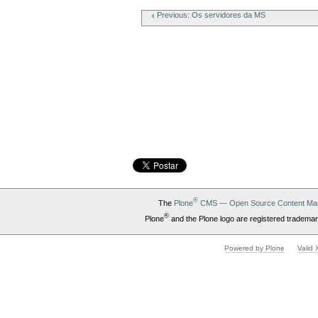
Document
Actions
Previous: Os servidores da MS
®
The
Plone
CMS — Open Source Content Ma
®
Plone
and the Plone logo are registered trademar
Powered by Plone
Valid