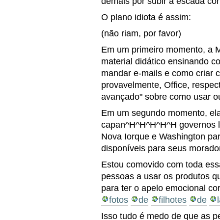
demais por subir a escada cor
O plano idiota é assim:
(não riam, por favor)
Em um primeiro momento, a Mic
material didático ensinando c
mandar e-mails e como criar c
provavelmente, Office, respec
avançado" sobre como usar o
Em um segundo momento, ela v
capan^H^H^H^H^H governos lo
Nova Iorque e Washington para
disponíveis para seus morado
Estou comovido com toda ess
pessoas a usar os produtos 
para ter o apelo emocional co
fotos
de
filhotes
de
Isso tudo é medo de que as 