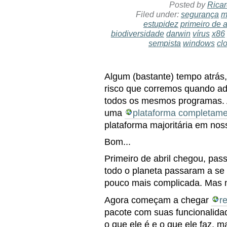
Posted by
Ricar
Filed under:
segurança
m
estupidez
primeiro de a
biodiversidade
darwin
vírus
x86
sempista
windows
cl
Algum (bastante) tempo atrás,
risco que corremos quando a
todos os mesmos programas. Al
uma
plataforma completamen
plataforma majoritária em no
Bom...
Primeiro de abril chegou, pa
todo o planeta passaram a se 
pouco mais complicada. Mas 
Agora começam a chegar
r
pacote com suas funcionalida
o que ele é e o que ele faz, 