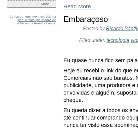
More…
Read More…
Lomadee, uma nova espécie na
Embaraçoso
web. A maior plataforma de
afiliados da América Latina.
Posted by
Ricardo Bánff
Filed under:
tecnologia
vír
Eu quase nunca fico sem pala
Hoje eu recebi o link do que 
Comerciais não são baratos.
publicidade, uma produtora e
envolvidas e alguém, suposta
cheque.
Eu queria dizer a todos os en
até continuar comprando equip
nunca ter visto essa abomina