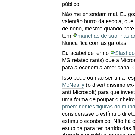
público.
Não me entendam mal. Eu gosto
valentão burro da escola, que
de bobo, mesmo quando bate n
tem
manchas de suor nas ax
Nunca fica com as garotas.
Eu acabei de ler no
Slashdo
MS-related rants) que a Micro
para a economia americana. 
Isso pode ou não ser uma re
McNeally
(o divertidíssimo e
anti-Microsoft) para que inve
uma forma de poupar dinheiro
proeminentes figuras do mun
considerasse o estímulo diret
estímulo econômico. Não há c
estúpida para ter partido das