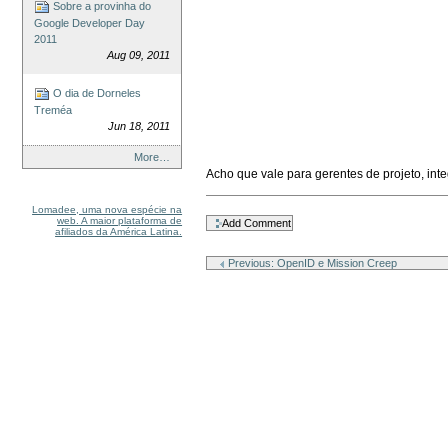
Sobre a provinha do
Google Developer Day
2011
Aug 09, 2011
O dia de Dorneles
Treméa
Jun 18, 2011
More…
Acho que vale para gerentes de projeto, inte
Document
Lomadee, uma nova espécie na
Actions
web. A maior plataforma de
afiliados da América Latina.
Previous: OpenID e Mission Creep