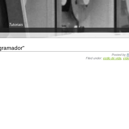
Tutoriais
gramador"
Posted by
R
Filed under:
estilo de vida
,
víd