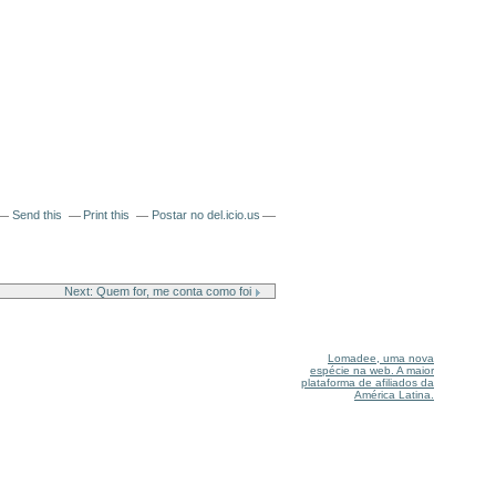
Send this
Print this
Postar no del.icio.us
Next: Quem for, me conta como foi
Lomadee, uma nova
espécie na web. A maior
plataforma de afiliados da
América Latina.