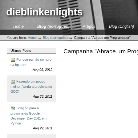
Skip
to
dieblinkenlights
content.
|
Skip
Sections
Home
Blog (português)
Artigos
Blog (English)
to
Personal
navigation
tools
→
→
You are here:
Home
Blog (português)
Campanha "Abrace um Programador"
Campanha "Abrace um Pro
Últimos Posts
Por que eu não compro
na hp.com
Aug 09, 2012
Fazendo um pouco
melhor (ainda a provinha do
GDD)
Aug 23, 2011
Solução para a
provinha do Google
Developer Day 2011 em
Python
Aug 22, 2011