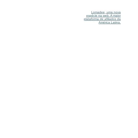
Lomadee, uma nova
espécie na web. A maior
plataforma de afiliados da
América Latina.