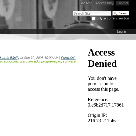
Site Map
Accessibility
Contact
Search Site
only in current section
Advanced Search…
Log in
icardo Bánffy
at Sep 10, 2008 10:00 AM |
Permalink
eo
,
sociodinâmica
,
mercado
,
programação
,
software