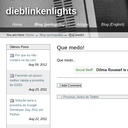
Skip
to
dieblinkenlights
content.
|
Skip
Sections
Home
Blog (português)
Artigos
Blog (English)
to
Personal
navigation
tools
→
→
You are here:
Home
Blog (português)
Que medo!
Que medo!
Últimos Posts
Por que eu não
Que medo...
compro na hp.com
Aug 09, 2012
Fazendo um pouco
Document
melhor (ainda a provinha
Actions
do GDD)
Aug 23, 2011
Previous: Aviso do Twitter
Solução para a
provinha do Google
Developer Day 2011 em
Python
Aug 22, 2011