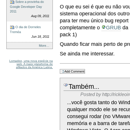
Sobre a provinha do
O que eu sei é que eu não vo
Google Developer Day
2011
sistema operacional dos outro
Aug 09, 2011
para ter meu único bug report 
completamente o
GRUB
da 
O dia de Dorneles
Treméa
pack 1)
Jun 18, 2011
Quando ficar mais perto de pr
More…
Se ainda me interessar.
Lomadee, uma nova espécie na
web. A maior plataforma de
Document
afiliados da América Latina.
Actions
Também...
Posted by
http://rickle
...você gosta tanto do Win
qualquer modo ele se recus
consegui rodar (no VMwar
memória e a barra de taref