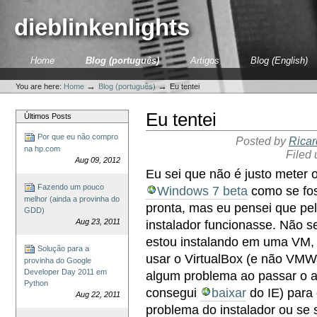
Skip
to
dieblinkenlights
content.
|
Skip
Sections
Home
Blog (português)
Artigos
Blog (English)
to
Personal
navigation
tools
→
→
You are here:
Home
Blog (português)
Eu tentei
Eu tentei
Últimos Posts
Por que eu não compro
Posted by
Ricar
na hp.com
Filed
Aug 09, 2012
Eu sei que não é justo meter 
Fazendo um pouco
Windows 7 beta
como se fos
melhor (ainda a provinha do
pronta, mas eu pensei que pe
GDD)
Aug 23, 2011
instalador funcionasse. Não s
estou instalando em uma VM, 
Solução para a
usar o VirtualBox (e não VMWa
provinha do Google
Developer Day 2011 em
algum problema ao passar o a
Python
consegui
baixar
do IE) para 
Aug 22, 2011
problema do instalador ou se