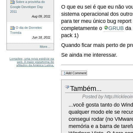
Sobre a provinha do
O que eu sei é que eu não vo
Google Developer Day
2011
sistema operacional dos outro
Aug 09, 2011
para ter meu único bug report 
completamente o
GRUB
da 
O dia de Dorneles
Treméa
pack 1)
Jun 18, 2011
Quando ficar mais perto de pr
More…
Se ainda me interessar.
Lomadee, uma nova espécie na
web. A maior plataforma de
afiliados da América Latina.
Document
Actions
Também...
Posted by
http://rickle
...você gosta tanto do Win
qualquer modo ele se recus
consegui rodar (no VMwar
memória e a barra de taref