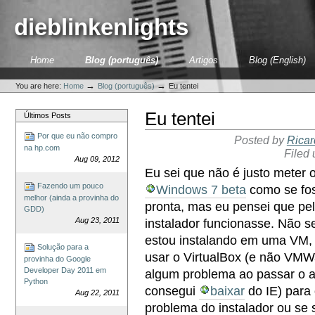
Skip
to
dieblinkenlights
content.
|
Skip
Sections
Home
Blog (português)
Artigos
Blog (English)
to
Personal
navigation
tools
→
→
You are here:
Home
Blog (português)
Eu tentei
Eu tentei
Últimos Posts
Por que eu não compro
Posted by
Ricar
na hp.com
Filed
Aug 09, 2012
Eu sei que não é justo meter 
Fazendo um pouco
Windows 7 beta
como se fos
melhor (ainda a provinha do
pronta, mas eu pensei que pe
GDD)
Aug 23, 2011
instalador funcionasse. Não s
estou instalando em uma VM, 
Solução para a
usar o VirtualBox (e não VMWa
provinha do Google
Developer Day 2011 em
algum problema ao passar o a
Python
consegui
baixar
do IE) para 
Aug 22, 2011
problema do instalador ou se